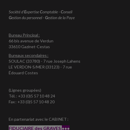
Société d'
E
xpertise
C
omptable -
C
onseil
G
estion du personnel -
G
estion de la Paye
Bureau Principal :
66 bis avenue de Verdun
33610 Gazinet-Cestas
Bureaux secondaires :
SOULAC (33780) - 7 rue Joseph Lahens
LE VERDON-S/MER (33123) - 7 rue
Édouard Costes
(Lignes groupées)
Tél. : +33 (0)5 57 10 48 24
Fax : +33 (0)5 57 10 48 20
En partenariat avec le CABINET :
FIDUCIAIRE des GRAVES
•••