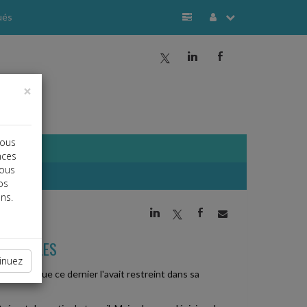
ués
a
j
b
×
vous
nces
vous
os
ns.
j
a
b
VARIABLES
inuez
au motif que ce dernier l'avait restreint dans sa