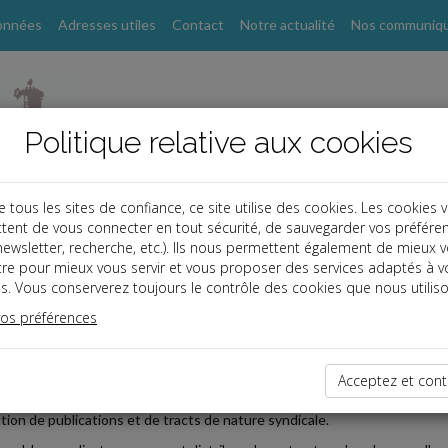
onnées
Adresses utiles
Contact
Notre actualité
Nos communiq
Politique relative aux cookies
ous les sites de confiance, ce site utilise des cookies. Les cookies 
tent de vous connecter en tout sécurité, de sauvegarder vos préfére
, newsletter, recherche, etc.). Ils nous permettent également de mieux 
s
tre pour mieux vous servir et vous proposer des services adaptés à v
s. Vous conserverez toujours le contrôle des cookies que nous utiliso
vos préférences
2022-01-28
IBUTION DES TRACTS SYNDICAUX EN CAS D'HORAIRES 
Acceptez et cont
tte affaire, un syndicat a fait assigner un employeur pour discrimination 
ution de publications et de tracts de nature syndicale.