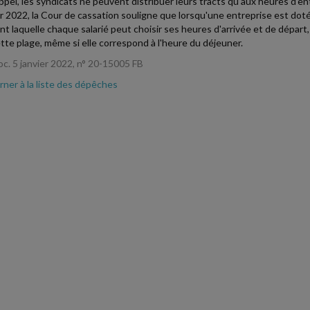
ppel, les syndicats ne peuvent distribuer leurs tracts qu'aux heures d'ent
er 2022, la Cour de cassation souligne que lorsqu'une entreprise est doté
rant laquelle chaque salarié peut choisir ses heures d'arrivée et de dépar
tte plage, même si elle correspond à l'heure du déjeuner.
oc. 5 janvier 2022, n° 20-15005 FB
ner à la liste des dépêches