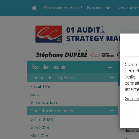
Qui sommes-nous ?
Nos missions
Nos coord
Comme t
Base documentaire
permet
(veille
Thémes des Dépêches
Dépêche
connai
Fiscal TPE
attente
Social
Social
Gérer 
Date: 
Vie des affaires
DISTR
Consultation par mois
Juillet 2026
Dans ce
Juin 2026
distrib
Mai 2026