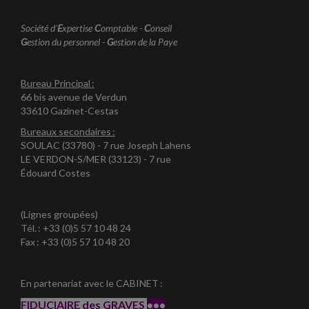
Société d'
E
xpertise
C
omptable -
C
onseil
G
estion du personnel -
G
estion de la Paye
Bureau Principal :
66 bis avenue de Verdun
33610 Gazinet-Cestas
Bureaux secondaires :
SOULAC (33780) - 7 rue Joseph Lahens
LE VERDON-S/MER (33123) - 7 rue
Édouard Costes
(Lignes groupées)
Tél. : +33 (0)5 57 10 48 24
Fax : +33 (0)5 57 10 48 20
En partenariat avec le CABINET :
FIDUCIAIRE des GRAVES
•••