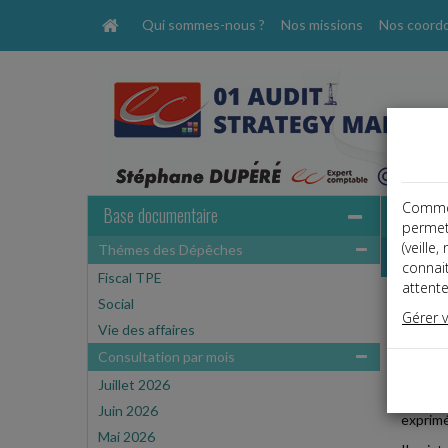
Qui sommes-nous ?
Nos missions
Nos coord
Comme t
Base documentaire
permet
(veille
Thémes des Dépêches
Dépêche
connai
Fiscal TPE
attente
Social
Social
Gérer 
Date: 
Vie des affaires
PAS D
Consultation par mois
Juillet 2026
Un synd
Juin 2026
exprimé
Mai 2026