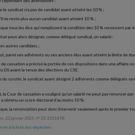
te cependant des alternatives :
ue le syndicat n'a pas de candidat ayant atteint les 10 % ;
u'il ne reste plus aucun candidat ayant atteint 10 % ;
rsque tous les élus qui remplissent la condition des 10 % renoncent par éc
icat peut alors désigner, comme délégué syndical, un salarié :
les autres candidats ;
aut, parmi ses adhérents ou ses anciens élus ayant atteint la limite de d
 de cassation a précisé la portée de ces dispositions dans une affaire où
s DS avant la tenue des élections du CSE.
ue du scrutin, le syndicat ayant désigné 2 adhérents comme délégués syn
t, la Cour de cassation a souligné qu'un salarié ne peut pas renoncer par 
il a obtenu un score électoral d'au moins 10 %.
ique, la renonciation peut donc intervenir seulement après le premier tou
oc. 22 janvier 2025, n° 23-22216 FB
ner à la liste des dépêches