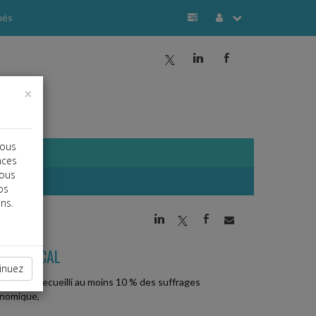
ués
a
j
b
×
vous
nces
vous
os
ns.
j
a
b
É SYNDICAL
inuez
ts ayant recueilli au moins 10 % des suffrages
onomique,