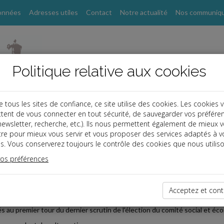
onnées
Adresses utiles
Contact
Notre actualité
Nos communiq
Politique relative aux cookies
ous les sites de confiance, ce site utilise des cookies. Les cookies 
tent de vous connecter en tout sécurité, de sauvegarder vos préfére
, newsletter, recherche, etc.). Ils nous permettent également de mieux 
s
tre pour mieux vous servir et vous proposer des services adaptés à v
s. Vous conserverez toujours le contrôle des cookies que nous utiliso
vos préférences
2025-02-21
E RENONCIATION ANTICIPÉE À LA FONCTION DE DÉLÉGU
Acceptez et cont
icat choisit son ou ses délégués syndicaux en priorité parmi ses candida
s au premier tour du dernier scrutin de l'élection du comité social et éc