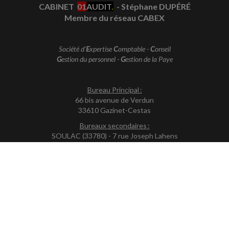
CABINET
01
AUDIT
.
- Stéphane DUPÉRÉ
Membre du réseau CABEX
Société d'
E
xpertise
C
omptable -
C
onseil
G
estion du personnel -
G
estion de la Paye
Bureau Principal :
66 bis avenue de Verdun
33610 Gazinet-Cestas
Bureaux secondaires :
SOULAC (33780) - 7 rue Joseph Lahens
LE VERDON-S/MER (33123) - 7 rue Édouard Costes
(Lignes groupées)
Tél. : +33 (0)5 57 10 48 24
Fax : +33 (0)5 57 10 48 20
En partenariat avec le CABINET :