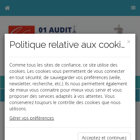
×
Politique relative aux cookies
Comme tous les sites de confiance, ce site utilise des
a
j
b
cookies. Les cookies vous permettent de vous connecter
en tout sécurité, de sauvegarder vos préférences (veille,
Base documentaire
newsletter, recherche, etc.). Ils nous permettent également
de mieux vous connaitre pour mieux vous servir et vous
Chiffres
proposer des services adaptés à vos attentes. Vous
conserverez toujours le contrôle des cookies que nous
utilisons.
Prélèvement à la source
Gérer vos préférences
Prélèvement à la source - taux neutres
14/05/2025
Prélèvement à la source : abattement contrats
13/01/2026
Acceptez et continuez