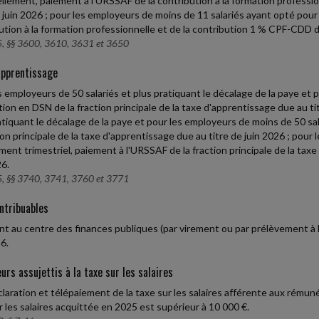
lement, paiement à l'URSSAF de la contribution à la formation professi
e juin 2026 ; pour les employeurs de moins de 11 salariés ayant opté pour
ution à la formation professionnelle et de la contribution 1 % CPF-CDD due
, §§ 3600, 3610, 3631 et 3650
apprentissage
s employeurs de 50 salariés et plus pratiquant le décalage de la paye et 
tion en DSN de la fraction principale de la taxe d'apprentissage due au ti
atiquant le décalage de la paye et pour les employeurs de moins de 50 
tion principale de la taxe d'apprentissage due au titre de juin 2026 ; pou
ment trimestriel, paiement à l'URSSAF de la fraction principale de la taxe 
26.
, §§ 3740, 3741, 3760 et 3771
ntribuables
t au centre des finances publiques (par virement ou par prélèvement à
6.
urs assujettis à la taxe sur les salaires
laration et télépaiement de la taxe sur les salaires afférente aux rémuné
r les salaires acquittée en 2025 est supérieur à 10 000 €.