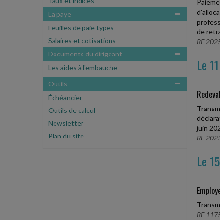
Taux et indices
Paiemen
d'alloc
La paye
profess
Feuilles de paie types
de retr
Salaires et cotisations
RF 2025
Documents du dirigeant
Le 11
Les aides à l'embauche
Outils
Redevab
Échéancier
Transmi
Outils de calcul
déclara
Newsletter
juin 20
Plan du site
RF 2025
Le 15
Employe
Transmi
RF 1175