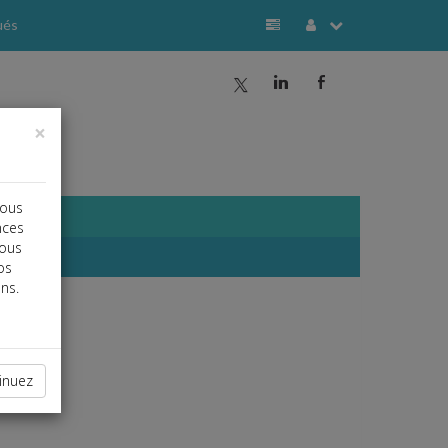
ués
a
j
b
×
vous
nces
vous
os
ns.
inuez