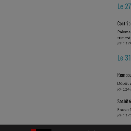
Le 27
Contri
Paiemen
trimestr
RF 1175
Le 31
Rembou
Dépôt d
RF 1147
Société
Souscri
RF 1171