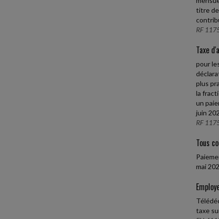
mensuel
titre d
contrib
RF 1175
Taxe d'
pour le
déclara
plus pr
la frac
un paie
juin 20
RF 1175
Tous co
Paiemen
mai 202
Employe
Télédéc
taxe su