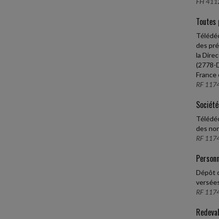
FH 4112
Toutes 
Télédéc
des pré
la Dire
(2778-D
France 
RF 1174
Société
Télédéc
des non
RF 1174
Personn
Dépôt d
versées
RF 1174
Redevab