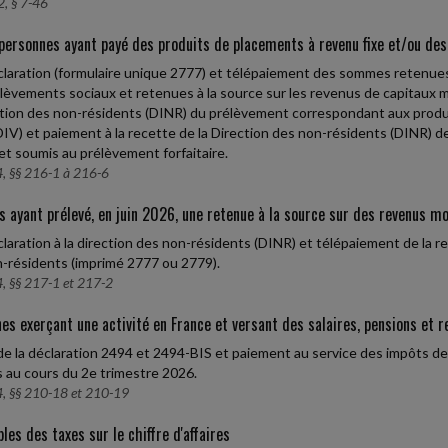
, § 7-46
personnes ayant payé des produits de placements à revenu fixe et/ou des
laration (formulaire unique 2777) et télépaiement des sommes retenues a
lèvements sociaux et retenues à la source sur les revenus de capitaux mo
ction des non-résidents (DINR) du prélèvement correspondant aux prod
IV) et paiement à la recette de la Direction des non-résidents (DINR) d
et soumis au prélèvement forfaitaire.
, §§ 216-1 à 216-6
s ayant prélevé, en juin 2026, une retenue à la source sur des revenus mo
laration à la direction des non-résidents (DINR) et télépaiement de la re
-résidents (imprimé 2777 ou 2779).
, §§ 217-1 et 217-2
es exerçant une activité en France et versant des salaires, pensions et
e la déclaration 2494 et 2494-BIS et paiement au service des impôts de
 au cours du 2e trimestre 2026.
, §§ 210-18 et 210-19
les des taxes sur le chiffre d'affaires