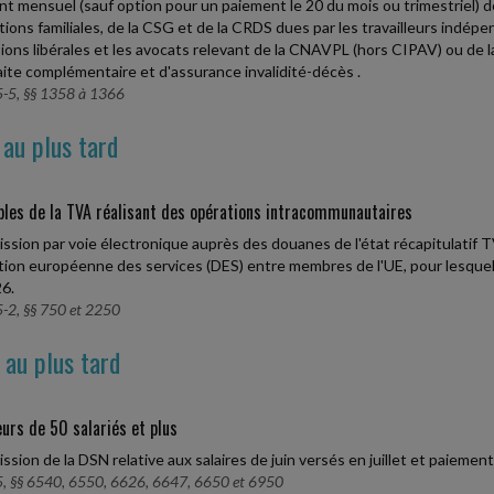
t mensuel (sauf option pour un paiement le 20 du mois ou trimestriel) d
ations familiales, de la CSG et de la CRDS dues par les travailleurs indépe
ions libérales et les avocats relevant de la CNAVPL (hors CIPAV) ou de l
aite complémentaire et d'assurance invalidité-décès .
-5, §§ 1358 à 1366
 au plus tard
les de la TVA réalisant des opérations intracommunautaires
ssion par voie électronique auprès des douanes de l'état récapitulatif TV
tion européenne des services (DES) entre membres de l'UE, pour lesquel
26.
-2, §§ 750 et 2250
 au plus tard
urs de 50 salariés et plus
ssion de la DSN relative aux salaires de juin versés en juillet et paiemen
, §§ 6540, 6550, 6626, 6647, 6650 et 6950