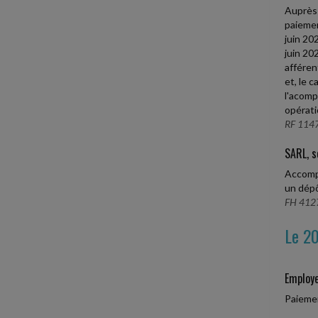
Auprès 
paiemen
juin 20
juin 20
afféren
et, le 
l'acomp
opérati
RF 1147,
SARL, s
Accompl
un dépô
FH 4127,
Le 20
Employe
Paiemen