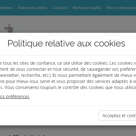
onnées
Adresses utiles
Contact
Notre actualité
Nos communiq
Politique relative aux cookies
ous les sites de confiance, ce site utilise des cookies. Les cookies 
tent de vous connecter en tout sécurité, de sauvegarder vos préfére
, newsletter, recherche, etc.). Ils nous permettent également de mieux 
er
tre pour mieux vous servir et vous proposer des services adaptés à v
s. Vous conserverez toujours le contrôle des cookies que nous utiliso
ncier : juillet
vos préférences
Acceptez et cont
au plus tard