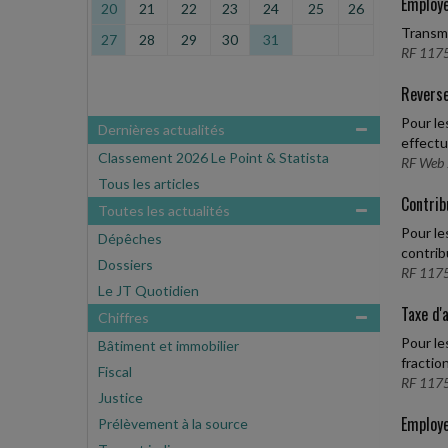
Employe
20
21
22
23
24
25
26
Transmi
27
28
29
30
31
RF 1175
Reverse
Pour le
Dernières actualités
effectu
Classement 2026 Le Point & Statista
RF Web 
Tous les articles
Contrib
Toutes les actualités
Pour le
Dépêches
contrib
Dossiers
RF 1175
Le JT Quotidien
Taxe d'
Chiffres
Pour le
Bâtiment et immobilier
fractio
Fiscal
RF 1175
Justice
Employe
Prélèvement à la source