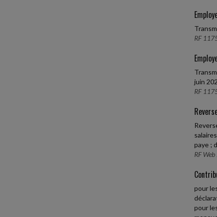
Employe
Transmi
RF 1175
Employe
Transmi
juin 20
RF 1175
Reverse
Reverse
salaire
paye ; 
RF Web 
Contrib
pour le
déclara
pour le