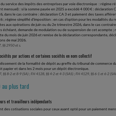
du service des impôts des entreprises par voie électronique : régime rée
t mensuel) : si la somme payée en 2025 a excédé 4 000 € : déclaration 
26, dans le cas contraire : déclaration CA 3 et paiement des taxes afféren
26 ; régime simplifié d'imposition : en cas d'option pour les modalités du
tes aux opérations de juin ou du 2e trimestre 2026, dans le cas contraire
cas échéant, demande de modulation ou de suspension de cet acompte ; 
te du mois de juin 2026 et remise de la déclaration correspondante, déc
ons de mai 2026.
 §§ 2950 et s.
ociétés par actions et certaines sociétés en nom collectif
issement de la formalité de dépôt au greffe du tribunal de commerce d
t papier et dans les 2 mois pour un dépôt électronique.
 §§ 8-2 et 8-9 (SA) ; FH 4128, §§ 4-2 et 4-3 (SAS) ; FH 4129, §§ 6-1 et 6-2 (SA
 au plus tard
urs et travailleurs indépendants
t des cotisations sociales pour ceux ayant opté pour un paiement mensuel