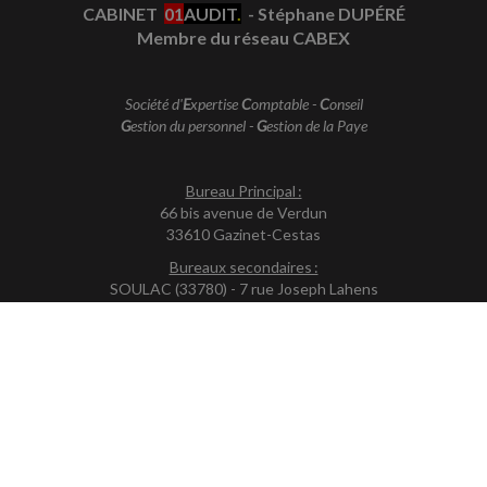
CABINET
01
AUDIT
.
- Stéphane DUPÉRÉ
Membre du réseau CABEX
Société d'
E
xpertise
C
omptable -
C
onseil
G
estion du personnel -
G
estion de la Paye
Bureau Principal :
66 bis avenue de Verdun
33610 Gazinet-Cestas
Bureaux secondaires :
SOULAC (33780) - 7 rue Joseph Lahens
LE VERDON-S/MER (33123) - 7 rue Édouard Costes
(Lignes groupées)
Tél. : +33 (0)5 57 10 48 24
Fax : +33 (0)5 57 10 48 20
En partenariat avec le CABINET :