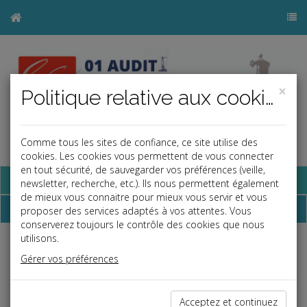
×
Politique relative aux cookies
Comme tous les sites de confiance, ce site utilise des
a
j
b
cookies. Les cookies vous permettent de vous connecter
en tout sécurité, de sauvegarder vos préférences (veille,
Base documentaire
newsletter, recherche, etc.). Ils nous permettent également
de mieux vous connaitre pour mieux vous servir et vous
Newsletter
proposer des services adaptés à vos attentes. Vous
conserverez toujours le contrôle des cookies que nous
utilisons.
Espace réservé
Gérer vos préférences
Ce contenu est réservé aux Clients
Si vous êtes client, saisissez votre identifiant et votre mot de
Acceptez et continuez
passe.