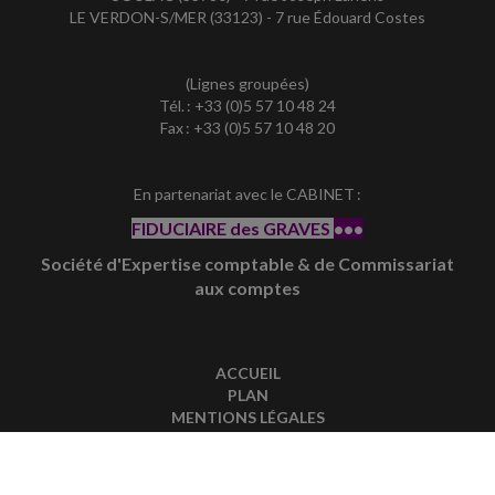
LE VERDON-S/MER (33123) - 7 rue Édouard Costes
(Lignes groupées)
Tél. : +33 (0)5 57 10 48 24
Fax : +33 (0)5 57 10 48 20
En partenariat avec le CABINET :
FIDUCIAIRE des GRAVES
•••
Société d'Expertise comptable & de Commissariat
aux comptes
ACCUEIL
PLAN
MENTIONS LÉGALES
CONTACT
copyright@Groupe Revue Fiduciaire