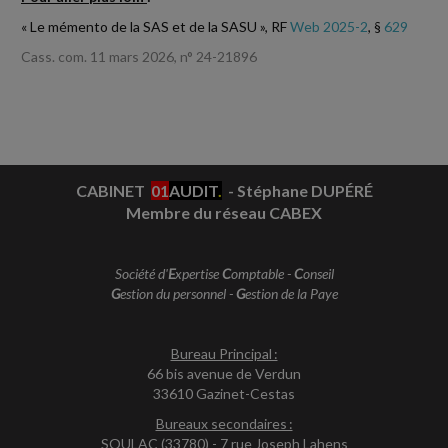
« Le mémento de la SAS et de la SASU », RF
Web 2025-2
, §
629
Cass. com. 11 mars 2026, n° 24-21896
CABINET
01
AUDIT
.
- Stéphane DUPÉRÉ
Membre du réseau CABEX
Société d'
E
xpertise
C
omptable -
C
onseil
G
estion du personnel -
G
estion de la Paye
Bureau Principal :
66 bis avenue de Verdun
33610 Gazinet-Cestas
Bureaux secondaires :
SOULAC (33780) - 7 rue Joseph Lahens