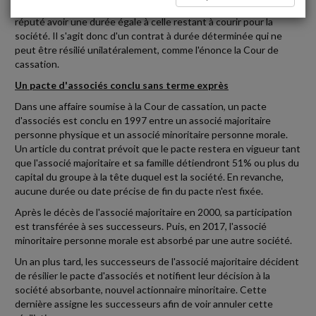
Le pacte d'associés qui ne contient pas de terme exprès est
réputé avoir une durée égale à celle restant à courir pour la
société. Il s'agit donc d'un contrat à durée déterminée qui ne
peut être résilié unilatéralement, comme l'énonce la Cour de
cassation.
Un pacte d'associés conclu sans terme exprès
Dans une affaire soumise à la Cour de cassation, un pacte
d'associés est conclu en 1997 entre un associé majoritaire
personne physique et un associé minoritaire personne morale.
Un article du contrat prévoit que le pacte restera en vigueur tant
que l'associé majoritaire et sa famille détiendront 51% ou plus du
capital du groupe à la tête duquel est la société. En revanche,
aucune durée ou date précise de fin du pacte n'est fixée.
Après le décès de l'associé majoritaire en 2000, sa participation
est transférée à ses successeurs. Puis, en 2017, l'associé
minoritaire personne morale est absorbé par une autre société.
Un an plus tard, les successeurs de l'associé majoritaire décident
de résilier le pacte d'associés et notifient leur décision à la
société absorbante, nouvel actionnaire minoritaire. Cette
dernière assigne les successeurs afin de voir annuler cette