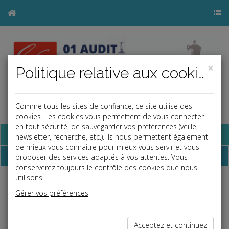
×
Politique relative aux cookies
Comme tous les sites de confiance, ce site utilise des
a
j
b
cookies. Les cookies vous permettent de vous connecter
en tout sécurité, de sauvegarder vos préférences (veille,
Base documentaire
newsletter, recherche, etc.). Ils nous permettent également
de mieux vous connaitre pour mieux vous servir et vous
Newsletter
proposer des services adaptés à vos attentes. Vous
conserverez toujours le contrôle des cookies que nous
utilisons.
Associés
Gérer vos préférences
Un pacte d'associés sans durée ne peut être résilié
unilatéralement
Acceptez et continuez