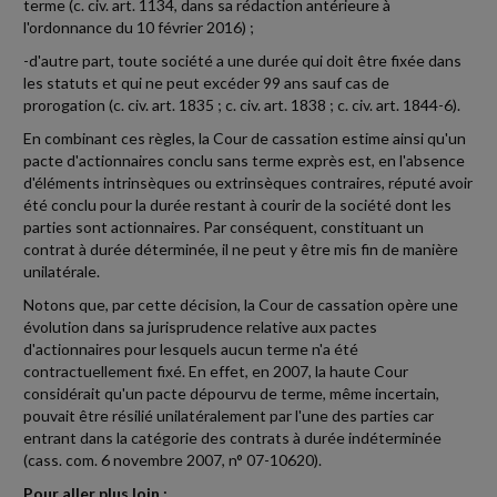
terme (c. civ. art. 1134, dans sa rédaction antérieure à
l'ordonnance du 10 février 2016) ;
-d'autre part, toute société a une durée qui doit être fixée dans
les statuts et qui ne peut excéder 99 ans sauf cas de
prorogation (c. civ. art. 1835 ; c. civ. art. 1838 ; c. civ. art. 1844-6).
En combinant ces règles, la Cour de cassation estime ainsi qu'un
pacte d'actionnaires conclu sans terme exprès est, en l'absence
d'éléments intrinsèques ou extrinsèques contraires, réputé avoir
été conclu pour la durée restant à courir de la société dont les
parties sont actionnaires. Par conséquent, constituant un
contrat à durée déterminée, il ne peut y être mis fin de manière
unilatérale.
Notons que, par cette décision, la Cour de cassation opère une
évolution dans sa jurisprudence relative aux pactes
d'actionnaires pour lesquels aucun terme n'a été
contractuellement fixé. En effet, en 2007, la haute Cour
considérait qu'un pacte dépourvu de terme, même incertain,
pouvait être résilié unilatéralement par l'une des parties car
entrant dans la catégorie des contrats à durée indéterminée
(cass. com. 6 novembre 2007, n° 07-10620).
Pour aller plus loin
: