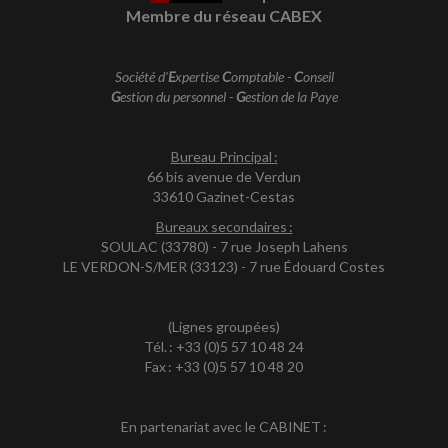
Membre du réseau CABEX
Société d'
E
xpertise
C
omptable -
C
onseil
G
estion du personnel -
G
estion de la Paye
Bureau Principal :
66 bis avenue de Verdun
33610 Gazinet-Cestas
Bureaux secondaires :
SOULAC (33780) - 7 rue Joseph Lahens
LE VERDON-S/MER (33123) - 7 rue Édouard Costes
(Lignes groupées)
Tél. : +33 (0)5 57 10 48 24
Fax : +33 (0)5 57 10 48 20
En partenariat avec le CABINET :