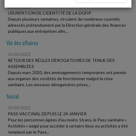
31/01/2022
USURPATION DE L'IDENTITÉ DE LA DGFIP
Depuis plusieurs semaines, circulent de nombreux courriels
adressés prétendument par la Direction générale des finances
publiques aux entreprises afin...
Vie des affaires
31/01/2022
RETOUR DES RÉGLES DÉROGATOIRES DE TENUE DES
ASSEMBLÉES
Depuis mars 2020, des aménagements temporaires ont permis
aux organes des sociétés de fonctionner malgré la crise
sanitaire. Les mesures dérogatoires prises...
Social
31/01/2022
PASS VACCINAL DEPUIS LE 24 JANVIER
Pour les personnes âgées d'au moins 16 ans, le Pass sanitaire «
Activités » exigé pour accéder à certains lieux ou activités a été
remplacé par le Pass...