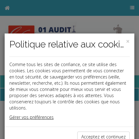
×
Politique relative aux cookies
Comme tous les sites de confiance, ce site utilise des
a
j
b
cookies. Les cookies vous permettent de vous connecter
en tout sécurité, de sauvegarder vos préférences (veille,
Base documentaire
newsletter, recherche, etc.). Ils nous permettent également
de mieux vous connaitre pour mieux vous servir et vous
Dépêches
proposer des services adaptés à vos attentes. Vous
conserverez toujours le contrôle des cookies que nous
utilisons.
Liste des dernières dépêches
Gérer vos préférences
Fiscal TPE
Acceptez et continuez