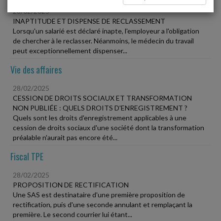
28/02/2025
INAPTITUDE ET DISPENSE DE RECLASSEMENT
Lorsqu'un salarié est déclaré inapte, l'employeur a l'obligation
de chercher à le reclasser. Néanmoins, le médecin du travail
peut exceptionnellement dispenser...
Vie des affaires
28/02/2025
CESSION DE DROITS SOCIAUX ET TRANSFORMATION
NON PUBLIÉE : QUELS DROITS D'ENREGISTREMENT ?
Quels sont les droits d'enregistrement applicables à une
cession de droits sociaux d'une société dont la transformation
préalable n'aurait pas encore été...
Fiscal TPE
28/02/2025
PROPOSITION DE RECTIFICATION
Une SAS est destinataire d'une première proposition de
rectification, puis d'une seconde annulant et remplaçant la
première. Le second courrier lui étant...