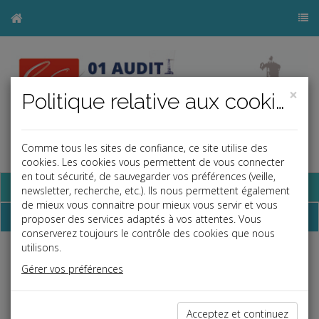
×
Politique relative aux cookies
Comme tous les sites de confiance, ce site utilise des
a
j
b
cookies. Les cookies vous permettent de vous connecter
en tout sécurité, de sauvegarder vos préférences (veille,
Base documentaire
newsletter, recherche, etc.). Ils nous permettent également
de mieux vous connaitre pour mieux vous servir et vous
Dépêches
proposer des services adaptés à vos attentes. Vous
conserverez toujours le contrôle des cookies que nous
utilisons.
Liste des dernières dépêches
Gérer vos préférences
Social
Acceptez et continuez