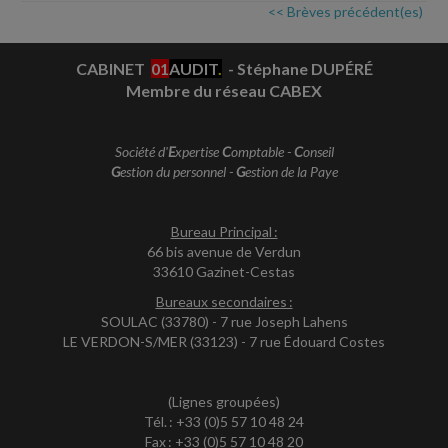
<< Brèves précédent(es)
CABINET
01
AUDIT
.
- Stéphane DUPÉRÉ
Membre du réseau CABEX
Société d'
E
xpertise
C
omptable -
C
onseil
G
estion du personnel -
G
estion de la Paye
Bureau Principal :
66 bis avenue de Verdun
33610 Gazinet-Cestas
Bureaux secondaires :
SOULAC (33780) - 7 rue Joseph Lahens
LE VERDON-S/MER (33123) - 7 rue Édouard Costes
(Lignes groupées)
Tél. : +33 (0)5 57 10 48 24
Fax : +33 (0)5 57 10 48 20