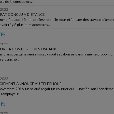
lors de la conclusion...
/2022
RAT CONCLU À DISTANCE
mme fait appel à une professionnelle pour effectuer des travaux d'am
avoir réglé plusieurs acomptes,...
TPE
/2022
ORISATION DES SEUILS FISCAUX
s 3 ans, certains seuils fiscaux sont revalorisés dans la même proportion 
re tranche...
/2022
NCIEMENT ANNONCÉ AU TÉLÉPHONE
ovembre 2016, un salarié reçoit un courrier qui lui notifie son licenciemen
l'employeur...
TPE
/2022