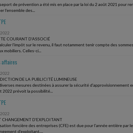
eport de prévention a été mis en place par la loi du 2 août 2021 pour renf
er l'ensemble des...
TPE
/2022
TE COURANT D'ASSOCIÉ
alculer l'impôt sur le revenu, il faut notamment tenir compte des somme
x mobiliers. Celles-ci...
 affaires
/2022
DICTION DE LA PUBLICITÉ LUMINEUSE
diverses mesures destinées à assurer la sécurité d'approvisionnement en é
 2022 prévoit la possibilité...
TPE
/2022
T CHANGEMENT D'EXPLOITANT
sation foncière des entreprises (CFE) est due pour l'année entière par le 
ngement d'exploitant,...