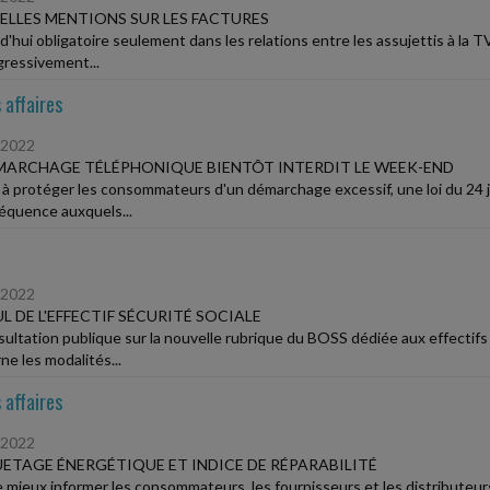
LLES MENTIONS SUR LES FACTURES
'hui obligatoire seulement dans les relations entre les assujettis à la TV
gressivement...
 affaires
/2022
MARCHAGE TÉLÉPHONIQUE BIENTÔT INTERDIT LE WEEK-END
 à protéger les consommateurs d'un démarchage excessif, une loi du 24 jui
réquence auxquels...
/2022
L DE L'EFFECTIF SÉCURITÉ SOCIALE
ultation publique sur la nouvelle rubrique du BOSS dédiée aux effectifs a 
ne les modalités...
 affaires
/2022
ETAGE ÉNERGÉTIQUE ET INDICE DE RÉPARABILITÉ
e mieux informer les consommateurs, les fournisseurs et les distributeu