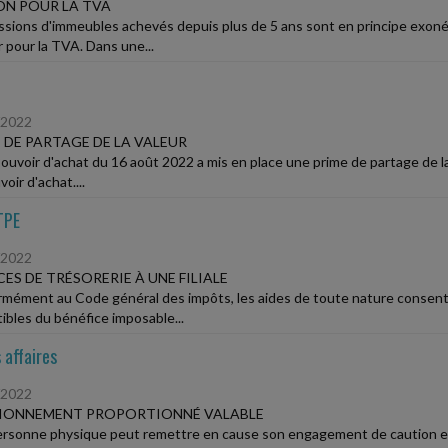
N POUR LA TVA
ssions d'immeubles achevés depuis plus de 5 ans sont en principe exon
r pour la TVA. Dans une...
/2022
 DE PARTAGE DE LA VALEUR
Pouvoir d'achat du 16 août 2022 a mis en place une prime de partage de la
oir d'achat....
TPE
/2022
ES DE TRÉSORERIE À UNE FILIALE
mément au Code général des impôts, les aides de toute nature consenti
ibles du bénéfice imposable...
 affaires
/2022
IONNEMENT PROPORTIONNÉ VALABLE
rsonne physique peut remettre en cause son engagement de caution enve