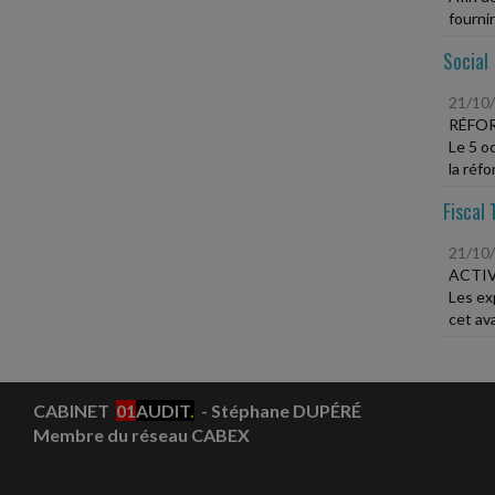
fournir
Social
21/10
RÉFOR
Le 5 o
la réfo
Fiscal 
21/10
ACTIV
Les exp
cet av
CABINET
01
AUDIT
.
- Stéphane DUPÉRÉ
Membre du réseau CABEX