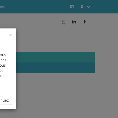
ués
a
j
b
×
vous
nces
vous
os
ns.
inuez