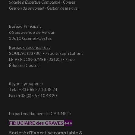
Société d'
E
xpertise
C
omptable -
C
onseil
G
estion du personnel -
G
estion de la Paye
Bureau Principal :
66 bis avenue de Verdun
33610 Gazinet-Cestas
Bureaux secondaires :
SOULAC (33780) - 7 rue Joseph Lahens
LE VERDON-S/MER (33123) - 7 rue
Édouard Costes
(Lignes groupées)
Tél. : +33 (0)5 57 10 48 24
Fax : +33 (0)5 57 10 48 20
En partenariat avec le CABINET :
FIDUCIAIRE des GRAVES
•••
Société d'Expertise comptable &