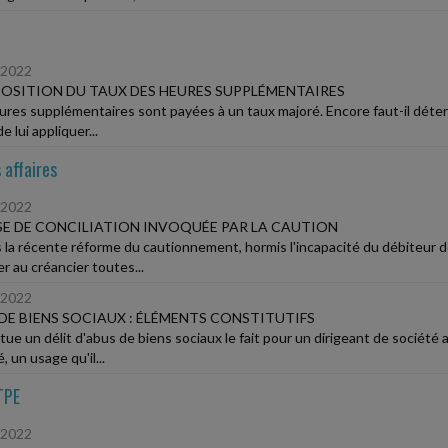
/2022
SITION DU TAUX DES HEURES SUPPLÉMENTAIRES
ures supplémentaires sont payées à un taux majoré. Encore faut-il déter
e lui appliquer...
 affaires
/2022
E DE CONCILIATION INVOQUÉE PAR LA CAUTION
 la récente réforme du cautionnement, hormis l'incapacité du débiteur do
r au créancier toutes...
/2022
DE BIENS SOCIAUX : ÉLÉMENTS CONSTITUTIFS
tue un délit d'abus de biens sociaux le fait pour un dirigeant de société 
, un usage qu'il...
TPE
/2022