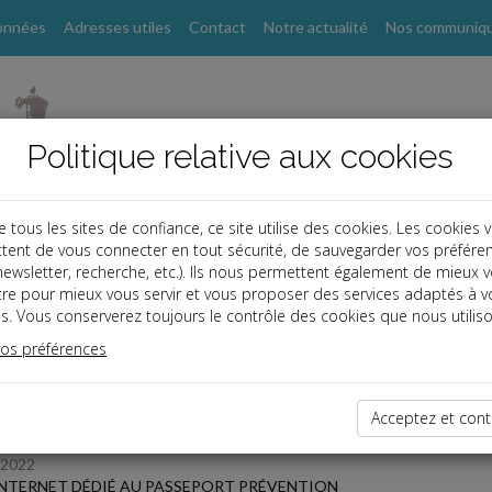
onnées
Adresses utiles
Contact
Notre actualité
Nos communiq
Politique relative aux cookies
ous les sites de confiance, ce site utilise des cookies. Les cookies 
tent de vous connecter en tout sécurité, de sauvegarder vos préfére
, newsletter, recherche, etc.). Ils nous permettent également de mieux 
s
tre pour mieux vous servir et vous proposer des services adaptés à v
s. Vous conserverez toujours le contrôle des cookies que nous utiliso
 des dernières dépêches
vos préférences
Acceptez et cont
/2022
INTERNET DÉDIÉ AU PASSEPORT PRÉVENTION