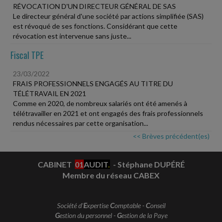
RÉVOCATION D'UN DIRECTEUR GÉNÉRAL DE SAS
Le directeur général d'une société par actions simplifiée (SAS)
est révoqué de ses fonctions. Considérant que cette
révocation est intervenue sans juste...
Fiscal TPE
23/03/2022
FRAIS PROFESSIONNELS ENGAGÉS AU TITRE DU
TÉLÉTRAVAIL EN 2021
Comme en 2020, de nombreux salariés ont été amenés à
télétravailler en 2021 et ont engagés des frais professionnels
rendus nécessaires par cette organisation...
<< Brèves précédent(es)
CABINET
01
AUDIT
.
- Stéphane DUPÉRÉ
Membre du réseau CABEX
Société d'
E
xpertise
C
omptable -
C
onseil
G
estion du personnel -
G
estion de la Paye