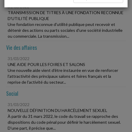
31/03/2022
TRANSMISSION DE TITRES À UNE FONDATION RECONNUE
D'UTILITÉ PUBLIQUE
Une fondation reconnue d'utilité publique peut recevoir et
détenir des actions ou parts sociales d'une société industrielle
ou commerciale. La transmission...
Vie des affaires
31/03/2022
UNE AIDE POUR LES FOIRES ET SALONS
Une nouvelle aide vient d'être instaurée en vue de renforcer
l'attractivité des principaux salons et foires français et la
reprise de l'activité du secteur...
Social
31/03/2022
NOUVELLE DÉFINITION DU HARCÈLEMENT SEXUEL
À partir du 31 mars 2022, le code du travail se rapproche des
dispositions du code pénal pour définir le harcèlement sexuel.
D'une part, il précise que...