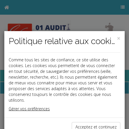
×
Politique relative aux cookies
Comme tous les sites de confiance, ce site utilise des
a
j
b
cookies. Les cookies vous permettent de vous connecter
en tout sécurité, de sauvegarder vos préférences (veille,
Base documentaire
newsletter, recherche, etc.). Ils nous permettent également
de mieux vous connaitre pour mieux vous servir et vous
Dépêches
proposer des services adaptés à vos attentes. Vous
conserverez toujours le contrôle des cookies que nous
utilisons.
Liste des dernières dépêches
Gérer vos préférences
Fiscal TPE
Acceptez et continuez