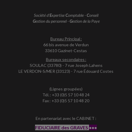
Société d'
E
xpertise
C
omptable -
C
onseil
G
estion du personnel -
G
estion de la Paye
Bureau Principal :
66 bis avenue de Verdun
33610 Gazinet-Cestas
Bureaux secondaires :
SOULAC (33780) - 7 rue Joseph Lahens
LE VERDON-S/MER (33123) - 7 rue Édouard Costes
(Lignes groupées)
Tél. : +33 (0)5 57 10 48 24
Fax : +33 (0)5 57 10 48 20
En partenariat avec le CABINET :
FIDUCIAIRE des GRAVES
•••