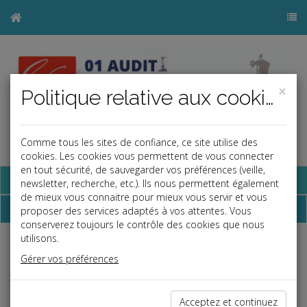
×
Politique relative aux cookies
Comme tous les sites de confiance, ce site utilise des
a
j
b
cookies. Les cookies vous permettent de vous connecter
en tout sécurité, de sauvegarder vos préférences (veille,
Base documentaire
newsletter, recherche, etc.). Ils nous permettent également
de mieux vous connaitre pour mieux vous servir et vous
Dépêches
proposer des services adaptés à vos attentes. Vous
conserverez toujours le contrôle des cookies que nous
utilisons.
Liste des dernières dépêches
Gérer vos préférences
Vie des affaires
Acceptez et continuez