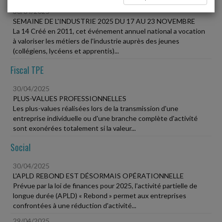
30/04/2025
SEMAINE DE L'INDUSTRIE 2025 DU 17 AU 23 NOVEMBRE
La 14 Créé en 2011, cet événement annuel national a vocation
à valoriser les métiers de l'industrie auprès des jeunes
(collégiens, lycéens et apprentis)...
Fiscal TPE
30/04/2025
PLUS-VALUES PROFESSIONNELLES
Les plus-values réalisées lors de la transmission d'une
entreprise individuelle ou d'une branche complète d'activité
sont exonérées totalement si la valeur...
Social
30/04/2025
L'APLD REBOND EST DÉSORMAIS OPÉRATIONNELLE
Prévue par la loi de finances pour 2025, l'activité partielle de
longue durée (APLD) « Rebond » permet aux entreprises
confrontées à une réduction d'activité...
29/04/2025