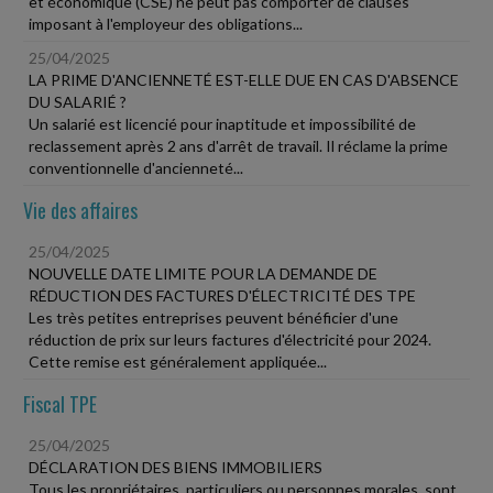
et économique (CSE) ne peut pas comporter de clauses
imposant à l'employeur des obligations...
25/04/2025
LA PRIME D'ANCIENNETÉ EST-ELLE DUE EN CAS D'ABSENCE
DU SALARIÉ ?
Un salarié est licencié pour inaptitude et impossibilité de
reclassement après 2 ans d'arrêt de travail. Il réclame la prime
conventionnelle d'ancienneté...
Vie des affaires
25/04/2025
NOUVELLE DATE LIMITE POUR LA DEMANDE DE
RÉDUCTION DES FACTURES D'ÉLECTRICITÉ DES TPE
Les très petites entreprises peuvent bénéficier d'une
réduction de prix sur leurs factures d'électricité pour 2024.
Cette remise est généralement appliquée...
Fiscal TPE
25/04/2025
DÉCLARATION DES BIENS IMMOBILIERS
Tous les propriétaires, particuliers ou personnes morales, sont