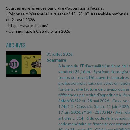
Sources et références par ordre d’apparition à l’écran :
- Réponse ministérielle Lavalette n° 13128, JO Assemblée nationale
du 21 avril 2026
- https://vivatech.com/
- Communiqué BOSS du 5 juin 2026
ARCHIVES
31 juillet 2026
Sommaire
À la une du JT d’actualité juridique de 
vendredi 31 juillet : Système d'enregi
temps de travail, Découverts bancaires
professionnels : taux d'intérêt en légè
fonciers : une facture de travaux qui ne
références par ordre d’apparition à l’écr
24MA03292 du 28 mai 2026
- Cass. soc.
17481 D
- Cass civ., 3e ch., 11 juin 2026,
17 juin 2026, n° 24
- 21533 FD
- Avis rel
articles L. 314
- 6 du code de la consomm
code monétaire et financier concernant 
JO du 28, texte 53
- CAA Lyon n° 25LY0