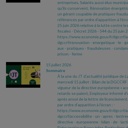
entreprises, Salariés aussi élus municip
qu'ils conservent, Rénovation énergéti
un gérant coupable de pratiques fraudu
références par ordre d’apparition à l’écr
25 juin 2026 relative à la lutte contre le
fiscales
- Décret 2026
- 544 du 25 juin 
https://www.economie.gouv.fr/dgccrf/a
dgccrf/renovation
- energetique
- le
- g
aux
- pratiques
- frauduleuses
- condam
prison
- ferme
15 juillet 2026
Sommaire
À la une du JT d’actualité juridique de 
mercredi 15 juillet : Bilan de la DGCCRF
vigueur de la directive européenne « acce
retards se paient, Employeur informé d'
après envoi de la lettre de licenciemen
par ordre d’apparition à l’écran :
-
https://www.economie.gouv.fr/dgccrf/a
dgccrf/accessibilite
- un
- apres
- lentre
directive
- europeenne
- bilan
- de
- lact
Fiche pratique Bercy infos Particuliers 