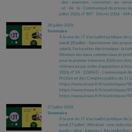
- des
- avancees
- concretes
- au
- servi
- et
- de
- la
- Communiqué de presse d
juillet 2026, n° 887
- Décret 2026
- 544 
28 juillet 2026
Sommaire
À la une du JT d’actualité juridique de 
mardi 28 juillet : Sanctionner des propo
salarié, Facturation électronique : la to
Révision des baux commerciaux et profes
pour le premier trimestre 2026 ont été 
références par ordre d’apparition à l’écr
2026, n° 24
- 22696 D
- Communiqué de 
l’Action et des Comptes publics du 11 ju
https://www.insee.fr/fr/statistiques/9
https://www.insee.fr/fr/statistiques/9
https://www.insee.fr/fr/statistiques/
27 juillet 2026
Sommaire
À la une du JT d’actualité juridique de 
lundi 27 juillet : Mécénat : une réductio
mode « ultra
- express », Reconduction d