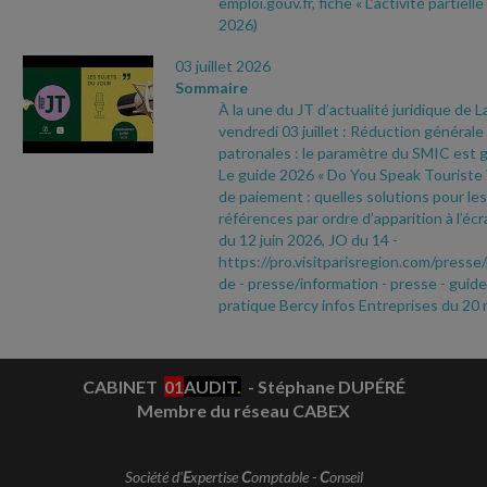
emploi.gouv.fr, fiche « L’activité partielle
2026)
03 juillet 2026
Sommaire
À la une du JT d’actualité juridique de 
vendredi 03 juillet : Réduction générale
patronales : le paramètre du SMIC est g
Le guide 2026 « Do You Speak Touriste ? 
de paiement : quelles solutions pour le
références par ordre d’apparition à l’écr
du 12 juin 2026, JO du 14
-
https://pro.visitparisregion.com/pres
de
- presse/information
- presse
- guide
pratique Bercy infos Entreprises du 20
CABINET
01
AUDIT
.
- Stéphane DUPÉRÉ
Membre du réseau CABEX
Société d'
E
xpertise
C
omptable -
C
onseil