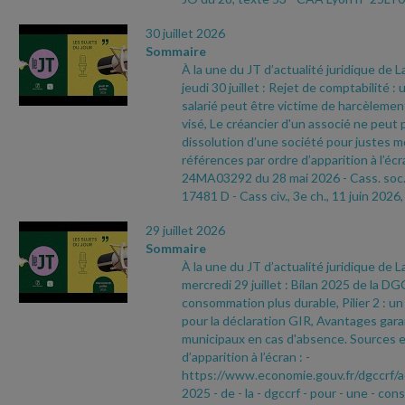
30 juillet 2026
Sommaire
À la une du JT d’actualité juridique de 
jeudi 30 juillet : Rejet de comptabilité :
salarié peut être victime de harcèleme
visé, Le créancier d'un associé ne peut
dissolution d’une société pour justes m
références par ordre d’apparition à l’écr
24MA03292 du 28 mai 2026
- Cass. soc.
17481 D
- Cass civ., 3e ch., 11 juin 2026,
29 juillet 2026
Sommaire
À la une du JT d’actualité juridique de 
mercredi 29 juillet : Bilan 2025 de la 
consommation plus durable, Pilier 2 : u
pour la déclaration GIR, Avantages garan
municipaux en cas d'absence. Sources e
d’apparition à l’écran :
-
https://www.economie.gouv.fr/dgccrf/a
2025
- de
- la
- dgccrf
- pour
- une
- con