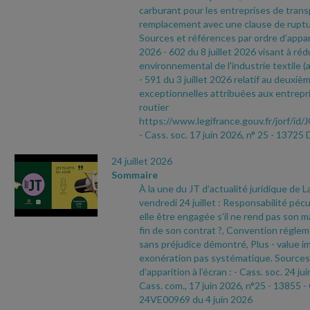
carburant pour les entreprises de tran
remplacement avec une clause de ruptu
Sources et références par ordre d’appari
2026
- 602 du 8 juillet 2026 visant à réd
environnemental de l'industrie textile (a
- 591 du 3 juillet 2026 relatif au deuxièm
exceptionnelles attribuées aux entrepri
routier
https://www.legifrance.gouv.fr/jorf
- Cass. soc. 17 juin 2026, n° 25
- 13725 
24 juillet 2026
Sommaire
À la une du JT d’actualité juridique de 
vendredi 24 juillet : Responsabilité pécu
elle être engagée s’il ne rend pas son ma
fin de son contrat ?, Convention réglem
sans préjudice démontré, Plus
- value i
exonération pas systématique. Sources 
d’apparition à l’écran :
- Cass. soc. 24 ju
Cass. com., 17 juin 2026, n°25
- 13855
-
24VE00969 du 4 juin 2026