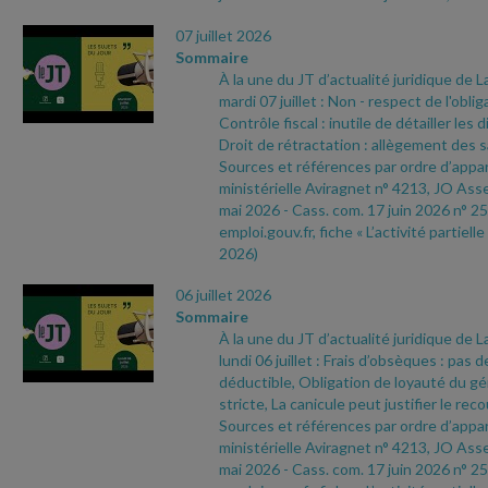
07 juillet 2026
Sommaire
À la une du JT d’actualité juridique de 
mardi 07 juillet : Non
- respect de l'oblig
Contrôle fiscal : inutile de détailler les 
Droit de rétractation : allègement des 
Sources et références par ordre d’appari
ministérielle Aviragnet n° 4213, JO As
mai 2026
- Cass. com. 17 juin 2026 n° 25
emploi.gouv.fr, fiche « L’activité partielle
2026)
06 juillet 2026
Sommaire
À la une du JT d’actualité juridique de 
lundi 06 juillet : Frais d’obsèques : pas d
déductible, Obligation de loyauté du gér
stricte, La canicule peut justifier le recou
Sources et références par ordre d’appari
ministérielle Aviragnet n° 4213, JO As
mai 2026
- Cass. com. 17 juin 2026 n° 25