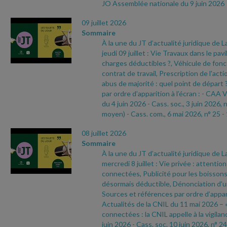
JO Assemblée nationale du 9 juin 2026
09 juillet 2026
Sommaire
À la une du JT d’actualité juridique de 
jeudi 09 juillet : Vie Travaux dans le pavi
charges déductibles ?, Véhicule de fonc
contrat de travail, Prescription de l'act
abus de majorité : quel point de départ
par ordre d’apparition à l’écran :
- CAA V
du 4 juin 2026
- Cass. soc., 3 juin 2026, 
moyen)
- Cass. com., 6 mai 2026, n° 25
-
08 juillet 2026
Sommaire
À la une du JT d’actualité juridique de 
mercredi 8 juillet : Vie privée : attentio
connectées, Publicité pour les boissons
désormais déductible, Dénonciation d'
Sources et références par ordre d’appari
Actualités de la CNIL du 11 mai 2026 – 
connectées : la CNIL appelle à la vigilan
juin 2026
- Cass. soc. 10 juin 2026, n° 24