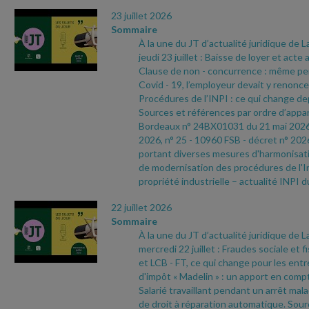
23 juillet 2026
Sommaire
À la une du JT d’actualité juridique de 
jeudi 23 juillet : Baisse de loyer et acte
Clause de non
- concurrence : même pend
Covid
- 19, l’employeur devait y renoncer
Procédures de l’INPI : ce qui change depu
Sources et références par ordre d’appari
Bordeaux n° 24BX01031 du 21 mai 202
2026, n° 25
- 10960 FSB
- décret n° 202
portant diverses mesures d'harmonisatio
de modernisation des procédures de l'In
propriété industrielle – actualité INPI d
22 juillet 2026
Sommaire
À la une du JT d’actualité juridique de 
mercredi 22 juillet : Fraudes sociale et f
et LCB
- FT, ce qui change pour les ent
d'impôt « Madelin » : un apport en compt
Salarié travaillant pendant un arrêt malad
de droit à réparation automatique. Sour