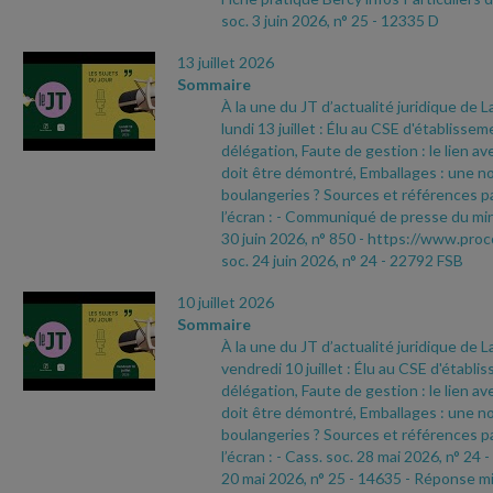
soc. 3 juin 2026, n° 25
- 12335 D
13 juillet 2026
Sommaire
À la une du JT d’actualité juridique de 
lundi 13 juillet : Élu au CSE d'établisse
délégation, Faute de gestion : le lien ave
doit être démontré, Emballages : une no
boulangeries ? Sources et références pa
l’écran :
- Communiqué de presse du min
30 juin 2026, n° 850
- https://www.proc
soc. 24 juin 2026, n° 24
- 22792 FSB
10 juillet 2026
Sommaire
À la une du JT d’actualité juridique de 
vendredi 10 juillet : Élu au CSE d'établ
délégation, Faute de gestion : le lien ave
doit être démontré, Emballages : une no
boulangeries ? Sources et références pa
l’écran :
- Cass. soc. 28 mai 2026, n° 24
-
20 mai 2026, n° 25
- 14635
- Réponse min