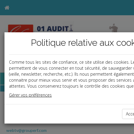
Politique relative aux coo
Comme tous les sites de confiance, ce site utilise des cookies. 
a
j
b
permettent de vous connecter en tout sécurité, de sauvegarder 
(veille, newsletter, recherche, etc.). Ils nous permettent égaleme
Base documentaire
connaitre pour mieux vous servir et vous proposer des services
attentes. Vous conserverez toujours le contrôle des cookies que 
Gérer vos préférences
RF Play
Toute l'actualité juridique en vidéo avec l
JT Quotidien
Acc
webtv@grouperf.com