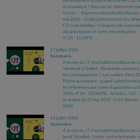
reclassement lorsqu'il recrute en CDD 
économique ? Sources et références par
l’écran :
- Réponse ministérielle Maurey
mai 2026
- Guide pratique pour les dir
ETI industrielles : 5 étapes clés pour e
décarbonation et votre électrification
-
n° 25
- 11109 D
17 juillet 2026
Sommaire
À la une du JT d’actualité juridique de 
vendredi 17 juillet : Retard de paiement 
les conséquences ?, Les soldes d'été 2
Pêche au homard : quand l’administratio
et références par ordre d’apparition à l’
2026, n° 24
- 18286 FD
- Article L. 310
-
et arrêté du 27 mai 2019
- CAA Nantes 
2026
16 juillet 2026
Sommaire
À la une du JT d’actualité juridique de 
jeudi 16 juillet : Lutte contre la fraude 