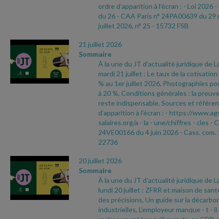
ordre d’apparition à l’écran :
- Loi 2026
-
du 26
- CAA Paris n° 24PA00639 du 29
juillet 2026, n° 25
- 15732 FSB
21 juillet 2026
Sommaire
À la une du JT d’actualité juridique de 
mardi 21 juillet : Le taux de la cotisati
% au 1er juillet 2026, Photographies pou
à 20 %, Conditions générales : la preuve
reste indispensable. Sources et référen
d’apparition à l’écran :
- https://www.ag
salaires.org/a
- la
- une/chiffres
- cles
- 
24VE00166 du 4 juin 2026
- Cass. com. 
22736
20 juillet 2026
Sommaire
À la une du JT d’actualité juridique de 
lundi 20 juillet : ZFRR et maison de sant
des précisions, Un guide sur la décarbo
industrielles, L’employeur manque
- t
- i