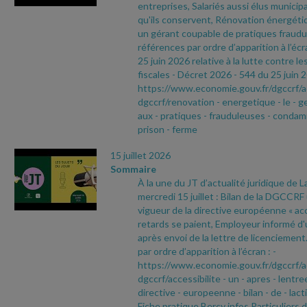
entreprises, Salariés aussi élus municip
qu'ils conservent, Rénovation énergéti
un gérant coupable de pratiques fraudu
références par ordre d’apparition à l’écr
25 juin 2026 relative à la lutte contre le
fiscales
- Décret 2026
- 544 du 25 juin 
https://www.economie.gouv.fr/dgccrf/a
dgccrf/renovation
- energetique
- le
- g
aux
- pratiques
- frauduleuses
- condam
prison
- ferme
15 juillet 2026
Sommaire
À la une du JT d’actualité juridique de 
mercredi 15 juillet : Bilan de la DGCCRF
vigueur de la directive européenne « acce
retards se paient, Employeur informé d'
après envoi de la lettre de licenciemen
par ordre d’apparition à l’écran :
-
https://www.economie.gouv.fr/dgccrf/a
dgccrf/accessibilite
- un
- apres
- lentre
directive
- europeenne
- bilan
- de
- lact
Fiche pratique Bercy infos Particuliers 