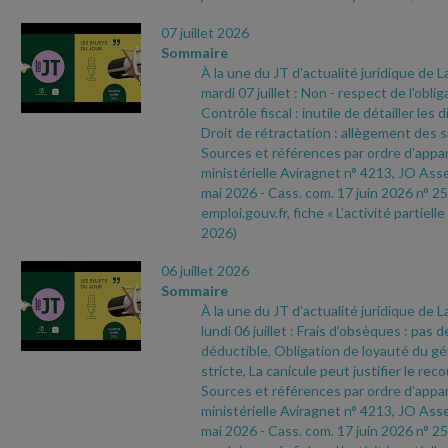
07 juillet 2026
Sommaire
À la une du JT d’actualité juridique de 
mardi 07 juillet : Non
- respect de l'oblig
Contrôle fiscal : inutile de détailler les 
Droit de rétractation : allègement des 
Sources et références par ordre d’appari
ministérielle Aviragnet n° 4213, JO As
mai 2026
- Cass. com. 17 juin 2026 n° 25
emploi.gouv.fr, fiche « L’activité partielle
2026)
06 juillet 2026
Sommaire
À la une du JT d’actualité juridique de 
lundi 06 juillet : Frais d’obsèques : pas d
déductible, Obligation de loyauté du gér
stricte, La canicule peut justifier le recou
Sources et références par ordre d’appari
ministérielle Aviragnet n° 4213, JO As
mai 2026
- Cass. com. 17 juin 2026 n° 25