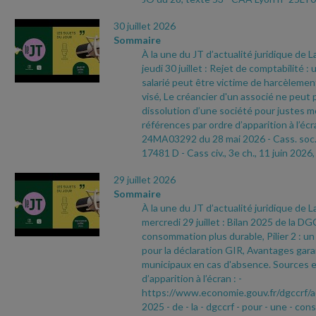
30 juillet 2026
Sommaire
À la une du JT d’actualité juridique de 
jeudi 30 juillet : Rejet de comptabilité :
salarié peut être victime de harcèleme
visé, Le créancier d'un associé ne peut
dissolution d’une société pour justes m
références par ordre d’apparition à l’écr
24MA03292 du 28 mai 2026
- Cass. soc.
17481 D
- Cass civ., 3e ch., 11 juin 2026,
29 juillet 2026
Sommaire
À la une du JT d’actualité juridique de 
mercredi 29 juillet : Bilan 2025 de la 
consommation plus durable, Pilier 2 : u
pour la déclaration GIR, Avantages garan
municipaux en cas d'absence. Sources e
d’apparition à l’écran :
-
https://www.economie.gouv.fr/dgccrf/a
2025
- de
- la
- dgccrf
- pour
- une
- con