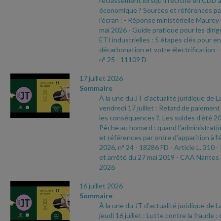
reclassement lorsqu'il recrute en CDD 
économique ? Sources et références par
l’écran :
- Réponse ministérielle Maurey
mai 2026
- Guide pratique pour les dir
ETI industrielles : 5 étapes clés pour e
décarbonation et votre électrification
-
n° 25
- 11109 D
17 juillet 2026
Sommaire
À la une du JT d’actualité juridique de 
vendredi 17 juillet : Retard de paiement 
les conséquences ?, Les soldes d'été 2
Pêche au homard : quand l’administratio
et références par ordre d’apparition à l’
2026, n° 24
- 18286 FD
- Article L. 310
-
et arrêté du 27 mai 2019
- CAA Nantes 
2026
16 juillet 2026
Sommaire
À la une du JT d’actualité juridique de 
jeudi 16 juillet : Lutte contre la fraude 