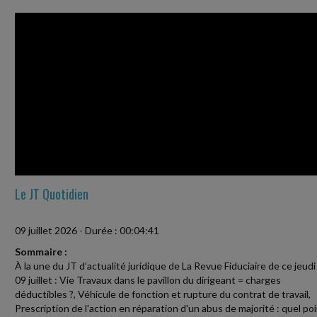
Le JT Quotidien
09 juillet 2026
-
Durée : 00:04:41
Sommaire :
À la une du JT d’actualité juridique de La Revue Fiduciaire de ce jeudi
09 juillet : Vie Travaux dans le pavillon du dirigeant = charges
déductibles ?, Véhicule de fonction et rupture du contrat de travail,
Prescription de l'action en réparation d'un abus de majorité : quel po