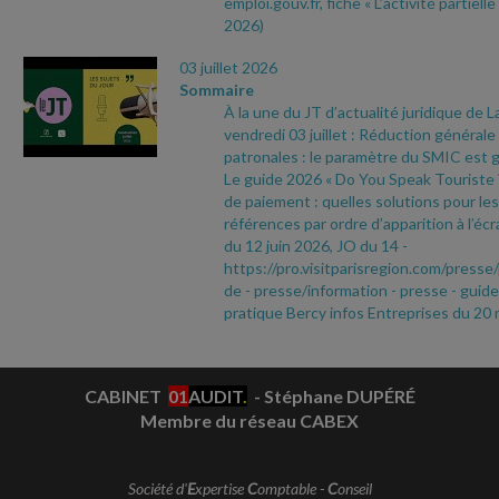
emploi.gouv.fr, fiche « L’activité partielle
2026)
03 juillet 2026
Sommaire
À la une du JT d’actualité juridique de 
vendredi 03 juillet : Réduction générale
patronales : le paramètre du SMIC est g
Le guide 2026 « Do You Speak Touriste ? 
de paiement : quelles solutions pour le
références par ordre d’apparition à l’écr
du 12 juin 2026, JO du 14
-
https://pro.visitparisregion.com/pres
de
- presse/information
- presse
- guide
pratique Bercy infos Entreprises du 20
CABINET
01
AUDIT
.
- Stéphane DUPÉRÉ
Membre du réseau CABEX
Société d'
E
xpertise
C
omptable -
C
onseil