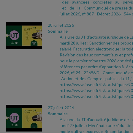
- des
- avancees
- concretes
- au
- servi
- et
- de
- la
- Communiqué de presse d
juillet 2026, n° 887
- Décret 2026
- 544 
28 juillet 2026
Sommaire
À la une du JT d’actualité juridique de 
mardi 28 juillet : Sanctionner des propo
salarié, Facturation électronique : la to
Révision des baux commerciaux et profes
pour le premier trimestre 2026 ont été 
références par ordre d’apparition à l’écr
2026, n° 24
- 22696 D
- Communiqué de 
l’Action et des Comptes publics du 11 ju
https://www.insee.fr/fr/statistiques/9
https://www.insee.fr/fr/statistiques/9
https://www.insee.fr/fr/statistiques/
27 juillet 2026
Sommaire
À la une du JT d’actualité juridique de 
lundi 27 juillet : Mécénat : une réductio
mode « ultra
- express », Reconduction d