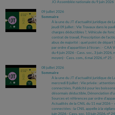
JO Assemblée nationale du 9 juin 2026
09 juillet 2026
Sommaire
À la une du JT d’actualité juridique de 
jeudi 09 juillet : Vie Travaux dans le pavi
charges déductibles ?, Véhicule de fonc
contrat de travail, Prescription de l'act
abus de majorité : quel point de départ
par ordre d’apparition à l’écran :
- CAA V
du 4 juin 2026
- Cass. soc., 3 juin 2026, 
moyen)
- Cass. com., 6 mai 2026, n° 25
-
08 juillet 2026
Sommaire
À la une du JT d’actualité juridique de 
mercredi 8 juillet : Vie privée : attentio
connectées, Publicité pour les boissons
désormais déductible, Dénonciation d'
Sources et références par ordre d’appari
Actualités de la CNIL du 11 mai 2026 – 
connectées : la CNIL appelle à la vigilan
juin 2026
- Cass. soc. 10 juin 2026, n° 24