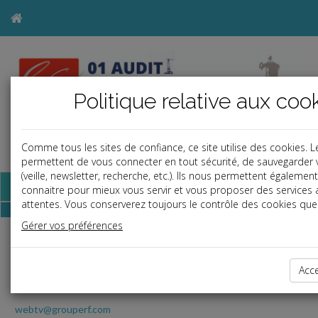
Politique relative aux coo
Comme tous les sites de confiance, ce site utilise des cookies. 
a
j
b
permettent de vous connecter en tout sécurité, de sauvegarder 
(veille, newsletter, recherche, etc.). Ils nous permettent égaleme
Base documentaire
connaitre pour mieux vous servir et vous proposer des services
attentes. Vous conserverez toujours le contrôle des cookies que 
Gérer vos préférences
RF Play
Toute l'actualité juridique en vidéo avec l
JT Quotidien
Acc
webtv@grouperf.com