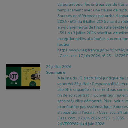
carburant pour les entreprises de tran
remplacement avec une clause de ruptu
Sources et références par ordre d’appari
2026
- 602 du 8 juillet 2026 visant à réd
environnemental de l'industrie textile (a
- 591 du 3 juillet 2026 relatif au deuxièm
exceptionnelles attribuées aux entrepri
routier
https://www.legifrance.gouv.fr/jorf
- Cass. soc. 17 juin 2026, n° 25
- 13725 
24 juillet 2026
Sommaire
À la une du JT d’actualité juridique de 
vendredi 24 juillet : Responsabilité pécu
elle être engagée s’il ne rend pas son ma
fin de son contrat ?, Convention réglem
sans préjudice démontré, Plus
- value i
exonération pas systématique. Sources 
d’apparition à l’écran :
- Cass. soc. 24 ju
Cass. com., 17 juin 2026, n°25
- 13855
-
24VE00969 du 4 juin 2026