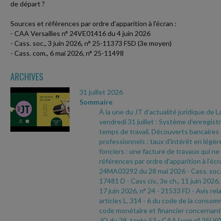
de départ ?
Sources et références par ordre d’apparition à l’écran :
- CAA Versailles n° 24VE01416 du 4 juin 2026
- Cass. soc., 3 juin 2026, n° 25-11373 FSD (3e moyen)
- Cass. com., 6 mai 2026, n° 25-11498
ARCHIVES
31 juillet 2026
Sommaire
À la une du JT d’actualité juridique de 
vendredi 31 juillet : Système d'enregi
temps de travail, Découverts bancaires
professionnels : taux d'intérêt en légè
fonciers : une facture de travaux qui ne
références par ordre d’apparition à l’écr
24MA03292 du 28 mai 2026
- Cass. soc.
17481 D
- Cass civ., 3e ch., 11 juin 2026,
17 juin 2026, n° 24
- 21533 FD
- Avis rel
articles L. 314
- 6 du code de la consomm
code monétaire et financier concernant 
JO du 28, texte 53
- CAA Lyon n° 25LY0