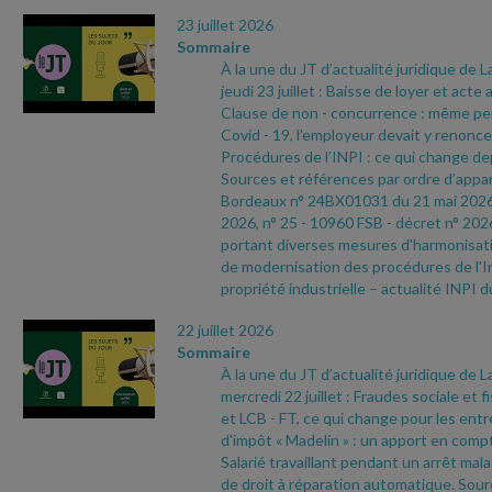
23 juillet 2026
Sommaire
À la une du JT d’actualité juridique de 
jeudi 23 juillet : Baisse de loyer et acte
Clause de non
- concurrence : même pend
Covid
- 19, l’employeur devait y renoncer
Procédures de l’INPI : ce qui change depu
Sources et références par ordre d’appari
Bordeaux n° 24BX01031 du 21 mai 202
2026, n° 25
- 10960 FSB
- décret n° 202
portant diverses mesures d'harmonisatio
de modernisation des procédures de l'In
propriété industrielle – actualité INPI d
22 juillet 2026
Sommaire
À la une du JT d’actualité juridique de 
mercredi 22 juillet : Fraudes sociale et f
et LCB
- FT, ce qui change pour les ent
d'impôt « Madelin » : un apport en compt
Salarié travaillant pendant un arrêt malad
de droit à réparation automatique. Sour