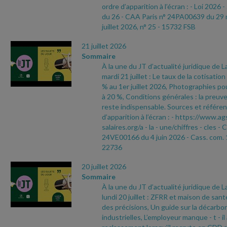
ordre d’apparition à l’écran :
- Loi 2026
-
du 26
- CAA Paris n° 24PA00639 du 29
juillet 2026, n° 25
- 15732 FSB
21 juillet 2026
Sommaire
À la une du JT d’actualité juridique de 
mardi 21 juillet : Le taux de la cotisati
% au 1er juillet 2026, Photographies pou
à 20 %, Conditions générales : la preuve
reste indispensable. Sources et référen
d’apparition à l’écran :
- https://www.ag
salaires.org/a
- la
- une/chiffres
- cles
- 
24VE00166 du 4 juin 2026
- Cass. com. 
22736
20 juillet 2026
Sommaire
À la une du JT d’actualité juridique de 
lundi 20 juillet : ZFRR et maison de sant
des précisions, Un guide sur la décarbo
industrielles, L’employeur manque
- t
- i