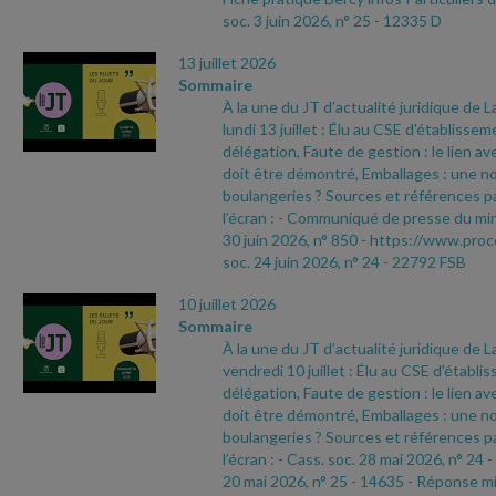
soc. 3 juin 2026, n° 25
- 12335 D
13 juillet 2026
Sommaire
À la une du JT d’actualité juridique de 
lundi 13 juillet : Élu au CSE d'établisse
délégation, Faute de gestion : le lien ave
doit être démontré, Emballages : une no
boulangeries ? Sources et références pa
l’écran :
- Communiqué de presse du min
30 juin 2026, n° 850
- https://www.proc
soc. 24 juin 2026, n° 24
- 22792 FSB
10 juillet 2026
Sommaire
À la une du JT d’actualité juridique de 
vendredi 10 juillet : Élu au CSE d'établ
délégation, Faute de gestion : le lien ave
doit être démontré, Emballages : une no
boulangeries ? Sources et références pa
l’écran :
- Cass. soc. 28 mai 2026, n° 24
-
20 mai 2026, n° 25
- 14635
- Réponse min