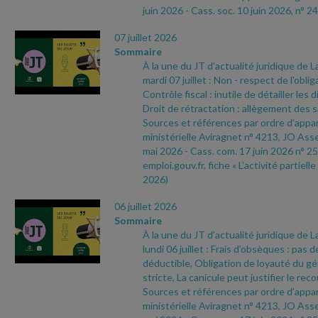
juin 2026
- Cass. soc. 10 juin 2026, n° 24
07 juillet 2026
Sommaire
À la une du JT d’actualité juridique de 
mardi 07 juillet : Non
- respect de l'oblig
Contrôle fiscal : inutile de détailler les 
Droit de rétractation : allègement des 
Sources et références par ordre d’appari
ministérielle Aviragnet n° 4213, JO As
mai 2026
- Cass. com. 17 juin 2026 n° 25
emploi.gouv.fr, fiche « L’activité partielle
2026)
06 juillet 2026
Sommaire
À la une du JT d’actualité juridique de 
lundi 06 juillet : Frais d’obsèques : pas d
déductible, Obligation de loyauté du gér
stricte, La canicule peut justifier le recou
Sources et références par ordre d’appari
ministérielle Aviragnet n° 4213, JO As