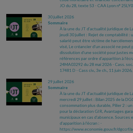
JO du 28, texte 53
- CAA Lyon n° 25LY0
30 juillet 2026
Sommaire
À la une du JT d’actualité juridique de 
jeudi 30 juillet : Rejet de comptabilité :
salarié peut être victime de harcèleme
visé, Le créancier d'un associé ne peut
dissolution d’une société pour justes m
références par ordre d’apparition à l’écr
24MA03292 du 28 mai 2026
- Cass. soc.
17481 D
- Cass civ., 3e ch., 11 juin 2026,
29 juillet 2026
Sommaire
À la une du JT d’actualité juridique de 
mercredi 29 juillet : Bilan 2025 de la 
consommation plus durable, Pilier 2 : u
pour la déclaration GIR, Avantages garan
municipaux en cas d'absence. Sources e
d’apparition à l’écran :
-
https://www.economie.gouv.fr/dgccrf/a