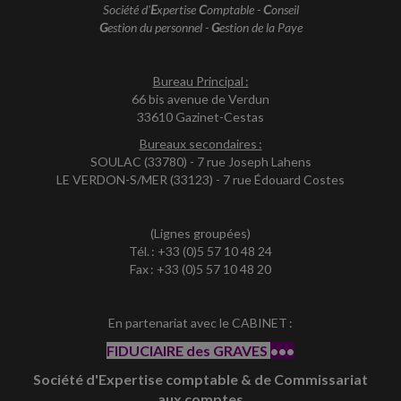
Société d'
E
xpertise
C
omptable -
C
onseil
G
estion du personnel -
G
estion de la Paye
Bureau Principal :
66 bis avenue de Verdun
33610 Gazinet-Cestas
Bureaux secondaires :
SOULAC (33780) - 7 rue Joseph Lahens
LE VERDON-S/MER (33123) - 7 rue Édouard Costes
(Lignes groupées)
Tél. : +33 (0)5 57 10 48 24
Fax : +33 (0)5 57 10 48 20
En partenariat avec le CABINET :
FIDUCIAIRE des GRAVES
•••
Société d'Expertise comptable & de Commissariat
aux comptes