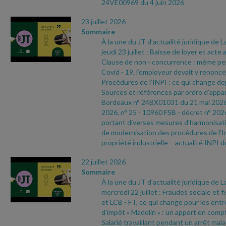
24VE00969 du 4 juin 2026
23 juillet 2026
Sommaire
À la une du JT d’actualité juridique de 
jeudi 23 juillet : Baisse de loyer et acte
Clause de non
- concurrence : même pend
Covid
- 19, l’employeur devait y renoncer
Procédures de l’INPI : ce qui change depu
Sources et références par ordre d’appari
Bordeaux n° 24BX01031 du 21 mai 202
2026, n° 25
- 10960 FSB
- décret n° 202
portant diverses mesures d'harmonisatio
de modernisation des procédures de l'In
propriété industrielle – actualité INPI d
22 juillet 2026
Sommaire
À la une du JT d’actualité juridique de 
mercredi 22 juillet : Fraudes sociale et f
et LCB
- FT, ce qui change pour les ent
d'impôt « Madelin » : un apport en compt
Salarié travaillant pendant un arrêt malad