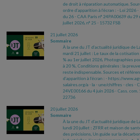
de droit à réparation automatique. Sour
ordre d’apparition à l’écran :
- Loi 2026
-
du 26
- CAA Paris n° 24PA00639 du 29
juillet 2026, n° 25
- 15732 FSB
21 juillet 2026
Sommaire
À la une du JT d’actualité juridique de 
mardi 21 juillet : Le taux de la cotisati
% au 1er juillet 2026, Photographies pou
à 20 %, Conditions générales : la preuve
reste indispensable. Sources et référen
d’apparition à l’écran :
- https://www.ag
salaires.org/a
- la
- une/chiffres
- cles
- 
24VE00166 du 4 juin 2026
- Cass. com. 
22736
20 juillet 2026
Sommaire
À la une du JT d’actualité juridique de 
lundi 20 juillet : ZFRR et maison de sant
des précisions, Un guide sur la décarbo