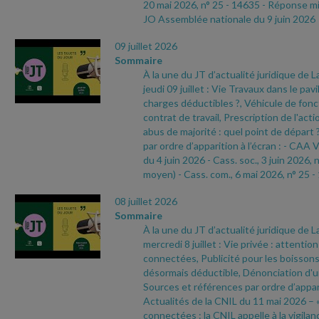
20 mai 2026, n° 25
- 14635
- Réponse min
JO Assemblée nationale du 9 juin 2026
09 juillet 2026
Sommaire
À la une du JT d’actualité juridique de 
jeudi 09 juillet : Vie Travaux dans le pavi
charges déductibles ?, Véhicule de fonc
contrat de travail, Prescription de l'act
abus de majorité : quel point de départ
par ordre d’apparition à l’écran :
- CAA V
du 4 juin 2026
- Cass. soc., 3 juin 2026, 
moyen)
- Cass. com., 6 mai 2026, n° 25
-
08 juillet 2026
Sommaire
À la une du JT d’actualité juridique de 
mercredi 8 juillet : Vie privée : attentio
connectées, Publicité pour les boissons
désormais déductible, Dénonciation d'
Sources et références par ordre d’appari
Actualités de la CNIL du 11 mai 2026 – 
connectées : la CNIL appelle à la vigilan