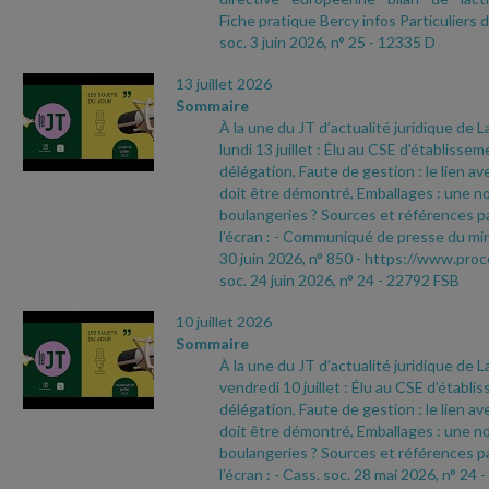
Fiche pratique Bercy infos Particuliers 
soc. 3 juin 2026, n° 25
- 12335 D
13 juillet 2026
Sommaire
À la une du JT d’actualité juridique de 
lundi 13 juillet : Élu au CSE d'établisse
délégation, Faute de gestion : le lien ave
doit être démontré, Emballages : une no
boulangeries ? Sources et références pa
l’écran :
- Communiqué de presse du min
30 juin 2026, n° 850
- https://www.proc
soc. 24 juin 2026, n° 24
- 22792 FSB
10 juillet 2026
Sommaire
À la une du JT d’actualité juridique de 
vendredi 10 juillet : Élu au CSE d'établ
délégation, Faute de gestion : le lien ave
doit être démontré, Emballages : une no
boulangeries ? Sources et références pa
l’écran :
- Cass. soc. 28 mai 2026, n° 24
-