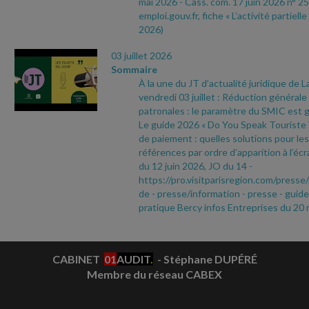
mai 2026
- Cass. com. 17 juin 2026 n° 25
emploi.gouv.fr, fiche « L’activité partielle
2026)
03 juillet 2026
Sommaire
À la une du JT d’actualité juridique de 
vendredi 03 juillet : Réduction générale
patronales : le paramètre du SMIC est g
Le guide 2026 « Do You Speak Touriste ? 
de paiement : quelles solutions pour le
références par ordre d’apparition à l’écr
du 12 juin 2026, JO du 14
-
https://pro.visitparisregion.com/pres
de
- presse/information
- presse
- guide
pratique Bercy infos Entreprises du 20
CABINET
01
AUDIT
.
- Stéphane DUPÉRÉ
Membre du réseau CABEX