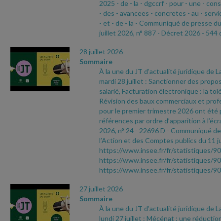
2025
- de
- la
- dgccrf
- pour
- une
- con
- des
- avancees
- concretes
- au
- servi
- et
- de
- la
- Communiqué de presse d
juillet 2026, n° 887
- Décret 2026
- 544 
28 juillet 2026
Sommaire
À la une du JT d’actualité juridique de 
mardi 28 juillet : Sanctionner des propo
salarié, Facturation électronique : la to
Révision des baux commerciaux et profes
pour le premier trimestre 2026 ont été 
références par ordre d’apparition à l’écr
2026, n° 24
- 22696 D
- Communiqué de 
l’Action et des Comptes publics du 11 ju
https://www.insee.fr/fr/statistiques/9
https://www.insee.fr/fr/statistiques/9
https://www.insee.fr/fr/statistiques/
27 juillet 2026
Sommaire
À la une du JT d’actualité juridique de 
lundi 27 juillet : Mécénat : une réductio