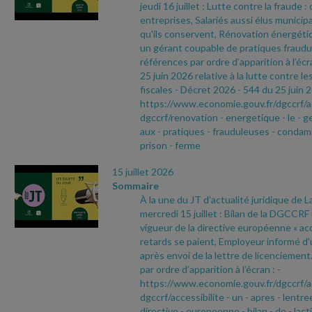
jeudi 16 juillet : Lutte contre la fraude 
entreprises, Salariés aussi élus municip
qu'ils conservent, Rénovation énergéti
un gérant coupable de pratiques fraudu
références par ordre d’apparition à l’écr
25 juin 2026 relative à la lutte contre le
fiscales
- Décret 2026
- 544 du 25 juin 
https://www.economie.gouv.fr/dgccrf/a
dgccrf/renovation
- energetique
- le
- g
aux
- pratiques
- frauduleuses
- condam
prison
- ferme
15 juillet 2026
Sommaire
À la une du JT d’actualité juridique de 
mercredi 15 juillet : Bilan de la DGCCRF
vigueur de la directive européenne « acce
retards se paient, Employeur informé d'
après envoi de la lettre de licenciemen
par ordre d’apparition à l’écran :
-
https://www.economie.gouv.fr/dgccrf/a
dgccrf/accessibilite
- un
- apres
- lentre
directive
- europeenne
- bilan
- de
- lact