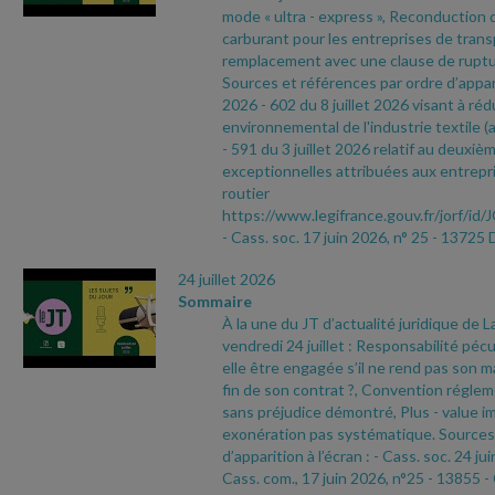
mode « ultra
- express », Reconduction d
carburant pour les entreprises de tran
remplacement avec une clause de ruptu
Sources et références par ordre d’appari
2026
- 602 du 8 juillet 2026 visant à réd
environnemental de l'industrie textile (a
- 591 du 3 juillet 2026 relatif au deuxièm
exceptionnelles attribuées aux entrepri
routier
https://www.legifrance.gouv.fr/jorf
- Cass. soc. 17 juin 2026, n° 25
- 13725 
24 juillet 2026
Sommaire
À la une du JT d’actualité juridique de 
vendredi 24 juillet : Responsabilité pécu
elle être engagée s’il ne rend pas son ma
fin de son contrat ?, Convention réglem
sans préjudice démontré, Plus
- value i
exonération pas systématique. Sources 
d’apparition à l’écran :
- Cass. soc. 24 ju
Cass. com., 17 juin 2026, n°25
- 13855
-