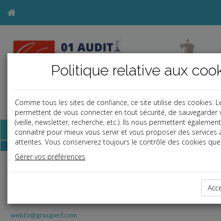
Politique relative aux coo
Comme tous les sites de confiance, ce site utilise des cookies. 
a
j
b
permettent de vous connecter en tout sécurité, de sauvegarder 
(veille, newsletter, recherche, etc.). Ils nous permettent égaleme
Base documentaire
connaitre pour mieux vous servir et vous proposer des services
attentes. Vous conserverez toujours le contrôle des cookies que 
Gérer vos préférences
RF Play
Toute l'actualité juridique en vidéo avec l
JT Quotidien
Acc
webtv@grouperf.com