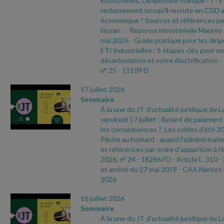
industrielles, L’employeur manque
- t
- i
reclassement lorsqu'il recrute en CDD 
économique ? Sources et références par
l’écran :
- Réponse ministérielle Maurey
mai 2026
- Guide pratique pour les dir
ETI industrielles : 5 étapes clés pour e
décarbonation et votre électrification
-
n° 25
- 11109 D
17 juillet 2026
Sommaire
À la une du JT d’actualité juridique de 
vendredi 17 juillet : Retard de paiement 
les conséquences ?, Les soldes d'été 2
Pêche au homard : quand l’administratio
et références par ordre d’apparition à l’
2026, n° 24
- 18286 FD
- Article L. 310
-
et arrêté du 27 mai 2019
- CAA Nantes 
2026
16 juillet 2026
Sommaire
À la une du JT d’actualité juridique de 