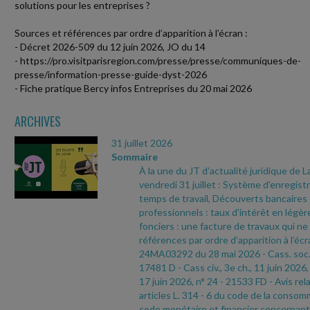
solutions pour les entreprises ?
Sources et références par ordre d’apparition à l’écran :
- Décret 2026-509 du 12 juin 2026, JO du 14
- https://pro.visitparisregion.com/presse/presse/communiques-de-
presse/information-presse-guide-dyst-2026
- Fiche pratique Bercy infos Entreprises du 20 mai 2026
ARCHIVES
31 juillet 2026
Sommaire
À la une du JT d’actualité juridique de 
vendredi 31 juillet : Système d'enregi
temps de travail, Découverts bancaires
professionnels : taux d'intérêt en légè
fonciers : une facture de travaux qui ne
références par ordre d’apparition à l’écr
24MA03292 du 28 mai 2026
- Cass. soc.
17481 D
- Cass civ., 3e ch., 11 juin 2026,
17 juin 2026, n° 24
- 21533 FD
- Avis rel
articles L. 314
- 6 du code de la consomm
code monétaire et financier concernant 