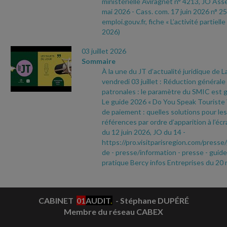
ministérielle Aviragnet n° 4213, JO As
mai 2026
- Cass. com. 17 juin 2026 n° 25
emploi.gouv.fr, fiche « L’activité partielle
2026)
03 juillet 2026
Sommaire
À la une du JT d’actualité juridique de 
vendredi 03 juillet : Réduction générale
patronales : le paramètre du SMIC est g
Le guide 2026 « Do You Speak Touriste ? 
de paiement : quelles solutions pour le
références par ordre d’apparition à l’écr
du 12 juin 2026, JO du 14
-
https://pro.visitparisregion.com/pres
de
- presse/information
- presse
- guide
pratique Bercy infos Entreprises du 20
CABINET
01
AUDIT
.
- Stéphane DUPÉRÉ
Membre du réseau CABEX