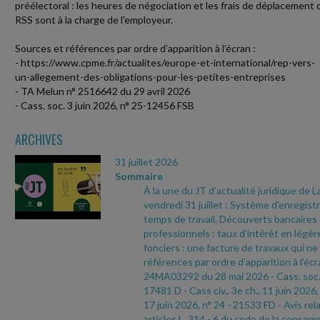
préélectoral : les heures de négociation et les frais de déplacement 
RSS sont à la charge de l'employeur.
Sources et références par ordre d’apparition à l’écran :
- https://www.cpme.fr/actualites/europe-et-international/rep-vers-
un-allegement-des-obligations-pour-les-petites-entreprises
- TA Melun n° 2516642 du 29 avril 2026
- Cass. soc. 3 juin 2026, n° 25-12456 FSB
ARCHIVES
31 juillet 2026
Sommaire
À la une du JT d’actualité juridique de 
vendredi 31 juillet : Système d'enregi
temps de travail, Découverts bancaires
professionnels : taux d'intérêt en légè
fonciers : une facture de travaux qui ne
références par ordre d’apparition à l’écr
24MA03292 du 28 mai 2026
- Cass. soc.
17481 D
- Cass civ., 3e ch., 11 juin 2026,
17 juin 2026, n° 24
- 21533 FD
- Avis rel
articles L. 314
- 6 du code de la consomm