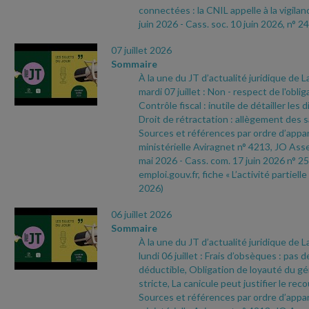
connectées : la CNIL appelle à la vigilan
juin 2026
- Cass. soc. 10 juin 2026, n° 24
07 juillet 2026
Sommaire
À la une du JT d’actualité juridique de 
mardi 07 juillet : Non
- respect de l'oblig
Contrôle fiscal : inutile de détailler les 
Droit de rétractation : allègement des 
Sources et références par ordre d’appari
ministérielle Aviragnet n° 4213, JO As
mai 2026
- Cass. com. 17 juin 2026 n° 25
emploi.gouv.fr, fiche « L’activité partielle
2026)
06 juillet 2026
Sommaire
À la une du JT d’actualité juridique de 
lundi 06 juillet : Frais d’obsèques : pas d
déductible, Obligation de loyauté du gér
stricte, La canicule peut justifier le recou
Sources et références par ordre d’appari