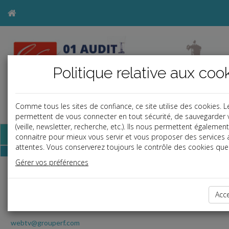
Politique relative aux coo
Comme tous les sites de confiance, ce site utilise des cookies. 
a
j
b
permettent de vous connecter en tout sécurité, de sauvegarder 
(veille, newsletter, recherche, etc.). Ils nous permettent égaleme
Base documentaire
connaitre pour mieux vous servir et vous proposer des services
attentes. Vous conserverez toujours le contrôle des cookies que 
Gérer vos préférences
RF Play
Toute l'actualité juridique en vidéo avec l
JT Quotidien
Acc
webtv@grouperf.com