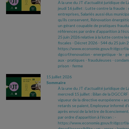
À la une du JT d’actualité juridique de 
jeudi 16 juillet : Lutte contre la fraude 
entreprises, Salariés aussi élus municip
qu'ils conservent, Rénovation énergéti
un gérant coupable de pratiques fraudu
références par ordre d’apparition à l’écr
25 juin 2026 relative à la lutte contre le
fiscales
- Décret 2026
- 544 du 25 juin 
https://www.economie.gouv.fr/dgccrf/a
dgccrf/renovation
- energetique
- le
- g
aux
- pratiques
- frauduleuses
- condam
prison
- ferme
15 juillet 2026
Sommaire
À la une du JT d’actualité juridique de 
mercredi 15 juillet : Bilan de la DGCCRF
vigueur de la directive européenne « acce
retards se paient, Employeur informé d'
après envoi de la lettre de licenciemen
par ordre d’apparition à l’écran :
-
https://www.economie.gouv.fr/dgccrf/a
dgccrf/accessibilite
- un
- apres
- lentre