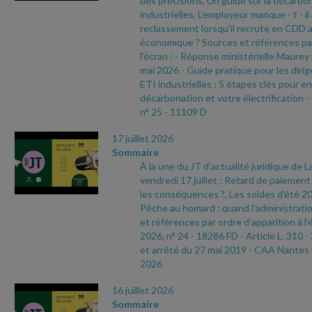
des précisions, Un guide sur la décarbo
industrielles, L’employeur manque
- t
- i
reclassement lorsqu'il recrute en CDD 
économique ? Sources et références par
l’écran :
- Réponse ministérielle Maurey
mai 2026
- Guide pratique pour les dir
ETI industrielles : 5 étapes clés pour e
décarbonation et votre électrification
-
n° 25
- 11109 D
17 juillet 2026
Sommaire
À la une du JT d’actualité juridique de 
vendredi 17 juillet : Retard de paiement 
les conséquences ?, Les soldes d'été 2
Pêche au homard : quand l’administratio
et références par ordre d’apparition à l’
2026, n° 24
- 18286 FD
- Article L. 310
-
et arrêté du 27 mai 2019
- CAA Nantes 
2026
16 juillet 2026
Sommaire