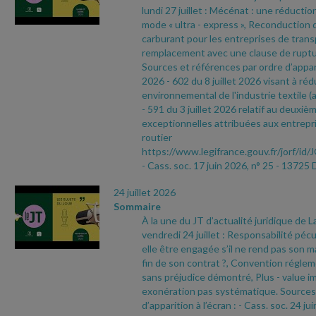
lundi 27 juillet : Mécénat : une réductio
mode « ultra
- express », Reconduction d
carburant pour les entreprises de tran
remplacement avec une clause de ruptu
Sources et références par ordre d’appari
2026
- 602 du 8 juillet 2026 visant à réd
environnemental de l'industrie textile (a
- 591 du 3 juillet 2026 relatif au deuxièm
exceptionnelles attribuées aux entrepri
routier
https://www.legifrance.gouv.fr/jorf
- Cass. soc. 17 juin 2026, n° 25
- 13725 
24 juillet 2026
Sommaire
À la une du JT d’actualité juridique de 
vendredi 24 juillet : Responsabilité pécu
elle être engagée s’il ne rend pas son ma
fin de son contrat ?, Convention réglem
sans préjudice démontré, Plus
- value i
exonération pas systématique. Sources 
d’apparition à l’écran :
- Cass. soc. 24 ju