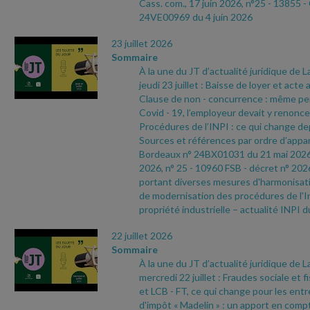
Cass. com., 17 juin 2026, n°25
- 13855
-
24VE00969 du 4 juin 2026
23 juillet 2026
Sommaire
À la une du JT d’actualité juridique de 
jeudi 23 juillet : Baisse de loyer et acte
Clause de non
- concurrence : même pend
Covid
- 19, l’employeur devait y renoncer
Procédures de l’INPI : ce qui change depu
Sources et références par ordre d’appari
Bordeaux n° 24BX01031 du 21 mai 202
2026, n° 25
- 10960 FSB
- décret n° 202
portant diverses mesures d'harmonisatio
de modernisation des procédures de l'In
propriété industrielle – actualité INPI d
22 juillet 2026
Sommaire
À la une du JT d’actualité juridique de 
mercredi 22 juillet : Fraudes sociale et f
et LCB
- FT, ce qui change pour les ent
d'impôt « Madelin » : un apport en compt