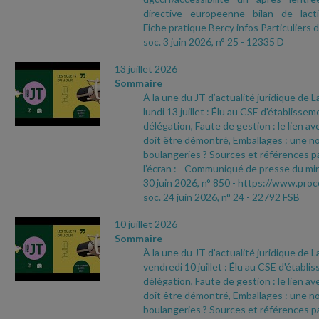
directive
- europeenne
- bilan
- de
- lact
Fiche pratique Bercy infos Particuliers 
soc. 3 juin 2026, n° 25
- 12335 D
13 juillet 2026
Sommaire
À la une du JT d’actualité juridique de 
lundi 13 juillet : Élu au CSE d'établisse
délégation, Faute de gestion : le lien ave
doit être démontré, Emballages : une no
boulangeries ? Sources et références pa
l’écran :
- Communiqué de presse du min
30 juin 2026, n° 850
- https://www.proc
soc. 24 juin 2026, n° 24
- 22792 FSB
10 juillet 2026
Sommaire
À la une du JT d’actualité juridique de 
vendredi 10 juillet : Élu au CSE d'établ
délégation, Faute de gestion : le lien ave
doit être démontré, Emballages : une no
boulangeries ? Sources et références pa