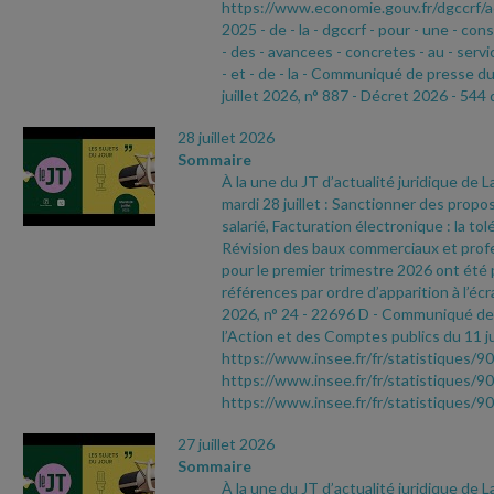
https://www.economie.gouv.fr/dgccrf/a
2025
- de
- la
- dgccrf
- pour
- une
- con
- des
- avancees
- concretes
- au
- servi
- et
- de
- la
- Communiqué de presse d
juillet 2026, n° 887
- Décret 2026
- 544 
28 juillet 2026
Sommaire
À la une du JT d’actualité juridique de 
mardi 28 juillet : Sanctionner des propo
salarié, Facturation électronique : la to
Révision des baux commerciaux et profes
pour le premier trimestre 2026 ont été 
références par ordre d’apparition à l’écr
2026, n° 24
- 22696 D
- Communiqué de 
l’Action et des Comptes publics du 11 ju
https://www.insee.fr/fr/statistiques/9
https://www.insee.fr/fr/statistiques/9
https://www.insee.fr/fr/statistiques/
27 juillet 2026
Sommaire
À la une du JT d’actualité juridique de 