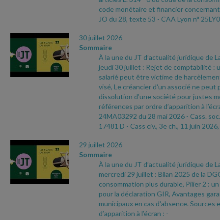
code monétaire et financier concernant 
JO du 28, texte 53
- CAA Lyon n° 25LY0
30 juillet 2026
Sommaire
À la une du JT d’actualité juridique de 
jeudi 30 juillet : Rejet de comptabilité :
salarié peut être victime de harcèleme
visé, Le créancier d'un associé ne peut
dissolution d’une société pour justes m
références par ordre d’apparition à l’écr
24MA03292 du 28 mai 2026
- Cass. soc.
17481 D
- Cass civ., 3e ch., 11 juin 2026,
29 juillet 2026
Sommaire
À la une du JT d’actualité juridique de 
mercredi 29 juillet : Bilan 2025 de la 
consommation plus durable, Pilier 2 : u
pour la déclaration GIR, Avantages garan
municipaux en cas d'absence. Sources e
d’apparition à l’écran :
-