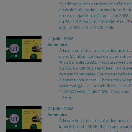
Salarié travaillant pendant un arrêt malad
de droit à réparation automatique. Sour
ordre d’apparition à l’écran :
- Loi 2026
-
du 26
- CAA Paris n° 24PA00639 du 29
juillet 2026, n° 25
- 15732 FSB
21 juillet 2026
Sommaire
À la une du JT d’actualité juridique de 
mardi 21 juillet : Le taux de la cotisati
% au 1er juillet 2026, Photographies pou
à 20 %, Conditions générales : la preuve
reste indispensable. Sources et référen
d’apparition à l’écran :
- https://www.ag
salaires.org/a
- la
- une/chiffres
- cles
- 
24VE00166 du 4 juin 2026
- Cass. com. 
22736
20 juillet 2026
Sommaire
À la une du JT d’actualité juridique de 
lundi 20 juillet : ZFRR et maison de sant