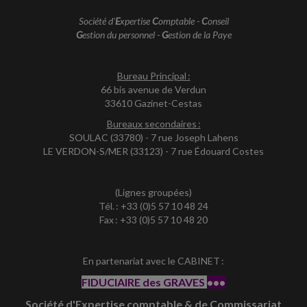
Société d'
E
xpertise
C
omptable -
C
onseil
G
estion du personnel -
G
estion de la Paye
Bureau Principal :
66 bis avenue de Verdun
33610 Gazinet-Cestas
Bureaux secondaires :
SOULAC (33780) - 7 rue Joseph Lahens
LE VERDON-S/MER (33123) - 7 rue Édouard Costes
(Lignes groupées)
Tél. : +33 (0)5 57 10 48 24
Fax : +33 (0)5 57 10 48 20
En partenariat avec le CABINET :
FIDUCIAIRE des GRAVES
•••
Société d'Expertise comptable & de Commissariat