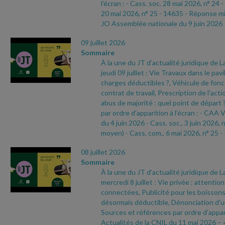
l’écran :
- Cass. soc. 28 mai 2026, n° 24
-
20 mai 2026, n° 25
- 14635
- Réponse min
JO Assemblée nationale du 9 juin 2026
09 juillet 2026
Sommaire
À la une du JT d’actualité juridique de 
jeudi 09 juillet : Vie Travaux dans le pavi
charges déductibles ?, Véhicule de fonc
contrat de travail, Prescription de l'act
abus de majorité : quel point de départ
par ordre d’apparition à l’écran :
- CAA V
du 4 juin 2026
- Cass. soc., 3 juin 2026, 
moyen)
- Cass. com., 6 mai 2026, n° 25
-
08 juillet 2026
Sommaire
À la une du JT d’actualité juridique de 
mercredi 8 juillet : Vie privée : attentio
connectées, Publicité pour les boissons
désormais déductible, Dénonciation d'
Sources et références par ordre d’appari
Actualités de la CNIL du 11 mai 2026 – 