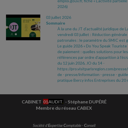
emploi.gouv.fr, fiche « L’activité partielle
2026)
03 juillet 2026
Sommaire
À la une du JT d’actualité juridique de 
vendredi 03 juillet : Réduction générale
patronales : le paramètre du SMIC est g
Le guide 2026 « Do You Speak Touriste ? 
de paiement : quelles solutions pour le
références par ordre d’apparition à l’écr
du 12 juin 2026, JO du 14
-
https://pro.visitparisregion.com/pres
de
- presse/information
- presse
- guide
pratique Bercy infos Entreprises du 20
CABINET
01
AUDIT
.
- Stéphane DUPÉRÉ
Membre du réseau CABEX
Société d'
E
xpertise
C
omptable -
C
onseil