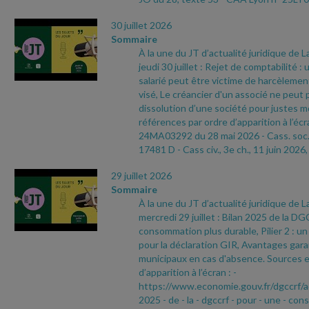
30 juillet 2026
Sommaire
À la une du JT d’actualité juridique de 
jeudi 30 juillet : Rejet de comptabilité :
salarié peut être victime de harcèleme
visé, Le créancier d'un associé ne peut
dissolution d’une société pour justes m
références par ordre d’apparition à l’écr
24MA03292 du 28 mai 2026
- Cass. soc.
17481 D
- Cass civ., 3e ch., 11 juin 2026,
29 juillet 2026
Sommaire
À la une du JT d’actualité juridique de 
mercredi 29 juillet : Bilan 2025 de la 
consommation plus durable, Pilier 2 : u
pour la déclaration GIR, Avantages garan
municipaux en cas d'absence. Sources e
d’apparition à l’écran :
-
https://www.economie.gouv.fr/dgccrf/a
2025
- de
- la
- dgccrf
- pour
- une
- con