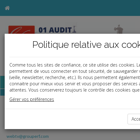
Politique relative aux coo
Comme tous les sites de confiance, ce site utilise des cookies. 
a
j
b
permettent de vous connecter en tout sécurité, de sauvegarder 
(veille, newsletter, recherche, etc.). Ils nous permettent égaleme
Base documentaire
connaitre pour mieux vous servir et vous proposer des services
attentes. Vous conserverez toujours le contrôle des cookies que 
Gérer vos préférences
RF Play
Toute l'actualité juridique en vidéo avec l
JT Quotidien
Acc
webtv@grouperf.com