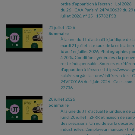
ordre d’apparition à l’écran :
- Loi 2026
-
du 26
- CAA Paris n° 24PA00639 du 29
juillet 2026, n° 25
- 15732 FSB
21 juillet 2026
Sommaire
À la une du JT d’actualité juridique de 
mardi 21 juillet : Le taux de la cotisati
% au 1er juillet 2026, Photographies pou
à 20 %, Conditions générales : la preuve
reste indispensable. Sources et référen
d’apparition à l’écran :
- https://www.ag
salaires.org/a
- la
- une/chiffres
- cles
- 
24VE00166 du 4 juin 2026
- Cass. com. 
22736
20 juillet 2026
Sommaire
À la une du JT d’actualité juridique de 
lundi 20 juillet : ZFRR et maison de sant
des précisions, Un guide sur la décarbo
industrielles, L’employeur manque
- t
- i