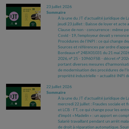
23 juillet 2026
Sommaire
À la une du JT d’actualité juridique de 
jeudi 23 juillet : Baisse de loyer et acte
Clause de non
- concurrence : même pend
Covid
- 19, l’employeur devait y renoncer
Procédures de l’INPI : ce qui change depu
Sources et références par ordre d’appari
Bordeaux n° 24BX01031 du 21 mai 202
2026, n° 25
- 10960 FSB
- décret n° 202
portant diverses mesures d'harmonisatio
de modernisation des procédures de l'In
propriété industrielle – actualité INPI d
22 juillet 2026
Sommaire
À la une du JT d’actualité juridique de 
mercredi 22 juillet : Fraudes sociale et f
et LCB
- FT, ce qui change pour les ent
d'impôt « Madelin » : un apport en compt
Salarié travaillant pendant un arrêt malad
de droit à réparation automatique. Sour