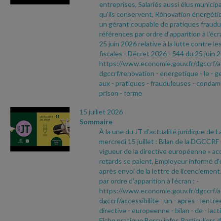
entreprises, Salariés aussi élus municip
qu'ils conservent, Rénovation énergéti
un gérant coupable de pratiques fraudu
références par ordre d’apparition à l’écr
25 juin 2026 relative à la lutte contre le
fiscales
- Décret 2026
- 544 du 25 juin 
https://www.economie.gouv.fr/dgccrf/a
dgccrf/renovation
- energetique
- le
- g
aux
- pratiques
- frauduleuses
- condam
prison
- ferme
15 juillet 2026
Sommaire
À la une du JT d’actualité juridique de 
mercredi 15 juillet : Bilan de la DGCCRF
vigueur de la directive européenne « acce
retards se paient, Employeur informé d'
après envoi de la lettre de licenciemen
par ordre d’apparition à l’écran :
-
https://www.economie.gouv.fr/dgccrf/a
dgccrf/accessibilite
- un
- apres
- lentre
directive
- europeenne
- bilan
- de
- lact
Fiche pratique Bercy infos Particuliers 