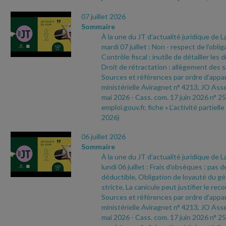
07 juillet 2026
Sommaire
À la une du JT d’actualité juridique de 
mardi 07 juillet : Non
- respect de l'oblig
Contrôle fiscal : inutile de détailler les 
Droit de rétractation : allègement des 
Sources et références par ordre d’appari
ministérielle Aviragnet n° 4213, JO As
mai 2026
- Cass. com. 17 juin 2026 n° 25
emploi.gouv.fr, fiche « L’activité partielle
2026)
06 juillet 2026
Sommaire
À la une du JT d’actualité juridique de 
lundi 06 juillet : Frais d’obsèques : pas d
déductible, Obligation de loyauté du gér
stricte, La canicule peut justifier le recou
Sources et références par ordre d’appari
ministérielle Aviragnet n° 4213, JO As
mai 2026
- Cass. com. 17 juin 2026 n° 25