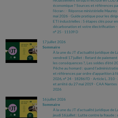
reclassement lorsqu'il recrute en CDD 
économique ? Sources et références par
l’écran :
- Réponse ministérielle Maurey
mai 2026
- Guide pratique pour les dir
ETI industrielles : 5 étapes clés pour e
décarbonation et votre électrification
-
n° 25
- 11109 D
17 juillet 2026
Sommaire
À la une du JT d’actualité juridique de 
vendredi 17 juillet : Retard de paiement 
les conséquences ?, Les soldes d'été 2
Pêche au homard : quand l’administratio
et références par ordre d’apparition à l’
2026, n° 24
- 18286 FD
- Article L. 310
-
et arrêté du 27 mai 2019
- CAA Nantes 
2026
16 juillet 2026
Sommaire
À la une du JT d’actualité juridique de 
jeudi 16 juillet : Lutte contre la fraude 