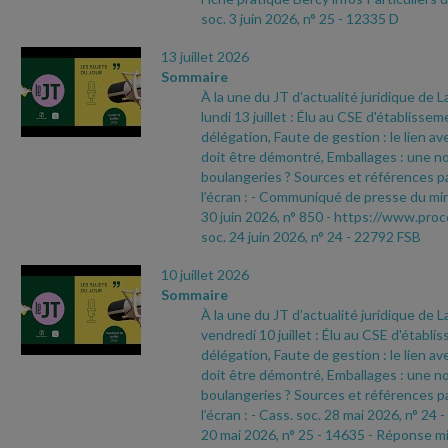
soc. 3 juin 2026, n° 25
- 12335 D
13 juillet 2026
Sommaire
À la une du JT d’actualité juridique de 
lundi 13 juillet : Élu au CSE d'établisse
délégation, Faute de gestion : le lien ave
doit être démontré, Emballages : une no
boulangeries ? Sources et références pa
l’écran :
- Communiqué de presse du min
30 juin 2026, n° 850
- https://www.proc
soc. 24 juin 2026, n° 24
- 22792 FSB
10 juillet 2026
Sommaire
À la une du JT d’actualité juridique de 
vendredi 10 juillet : Élu au CSE d'établ
délégation, Faute de gestion : le lien ave
doit être démontré, Emballages : une no
boulangeries ? Sources et références pa
l’écran :
- Cass. soc. 28 mai 2026, n° 24
-
20 mai 2026, n° 25
- 14635
- Réponse min