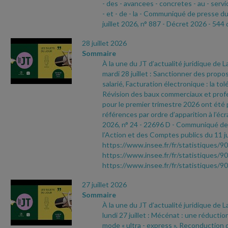
- des
- avancees
- concretes
- au
- servi
- et
- de
- la
- Communiqué de presse d
juillet 2026, n° 887
- Décret 2026
- 544 
28 juillet 2026
Sommaire
À la une du JT d’actualité juridique de 
mardi 28 juillet : Sanctionner des propo
salarié, Facturation électronique : la to
Révision des baux commerciaux et profes
pour le premier trimestre 2026 ont été 
références par ordre d’apparition à l’écr
2026, n° 24
- 22696 D
- Communiqué de 
l’Action et des Comptes publics du 11 ju
https://www.insee.fr/fr/statistiques/9
https://www.insee.fr/fr/statistiques/9
https://www.insee.fr/fr/statistiques/
27 juillet 2026
Sommaire
À la une du JT d’actualité juridique de 
lundi 27 juillet : Mécénat : une réductio
mode « ultra
- express », Reconduction d