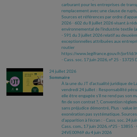
carburant pour les entreprises de tran
remplacement avec une clause de ruptu
Sources et références par ordre d’appari
2026
- 602 du 8 juillet 2026 visant à réd
environnemental de l'industrie textile (a
- 591 du 3 juillet 2026 relatif au deuxièm
exceptionnelles attribuées aux entrepri
routier
https://www.legifrance.gouv.fr/jorf
- Cass. soc. 17 juin 2026, n° 25
- 13725 
24 juillet 2026
Sommaire
À la une du JT d’actualité juridique de 
vendredi 24 juillet : Responsabilité pécu
elle être engagée s’il ne rend pas son ma
fin de son contrat ?, Convention réglem
sans préjudice démontré, Plus
- value i
exonération pas systématique. Sources 
d’apparition à l’écran :
- Cass. soc. 24 ju
Cass. com., 17 juin 2026, n°25
- 13855
-
24VE00969 du 4 juin 2026