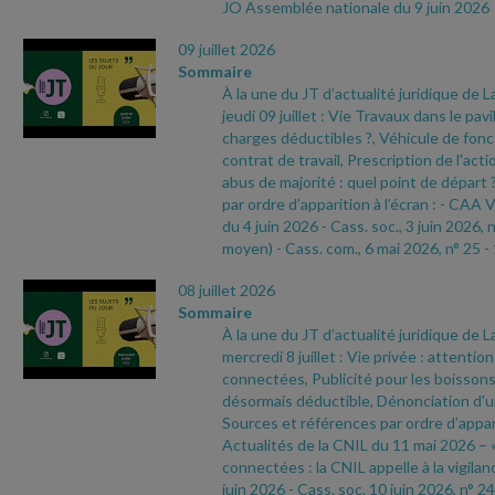
JO Assemblée nationale du 9 juin 2026
09 juillet 2026
Sommaire
À la une du JT d’actualité juridique de 
jeudi 09 juillet : Vie Travaux dans le pavi
charges déductibles ?, Véhicule de fonc
contrat de travail, Prescription de l'act
abus de majorité : quel point de départ
par ordre d’apparition à l’écran :
- CAA V
du 4 juin 2026
- Cass. soc., 3 juin 2026, 
moyen)
- Cass. com., 6 mai 2026, n° 25
-
08 juillet 2026
Sommaire
À la une du JT d’actualité juridique de 
mercredi 8 juillet : Vie privée : attentio
connectées, Publicité pour les boissons
désormais déductible, Dénonciation d'
Sources et références par ordre d’appari
Actualités de la CNIL du 11 mai 2026 – 
connectées : la CNIL appelle à la vigilan
juin 2026
- Cass. soc. 10 juin 2026, n° 24