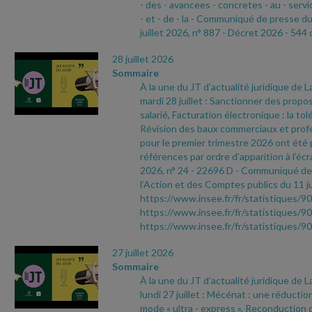
- des
- avancees
- concretes
- au
- servi
- et
- de
- la
- Communiqué de presse d
juillet 2026, n° 887
- Décret 2026
- 544 
28 juillet 2026
Sommaire
À la une du JT d’actualité juridique de 
mardi 28 juillet : Sanctionner des propo
salarié, Facturation électronique : la to
Révision des baux commerciaux et profes
pour le premier trimestre 2026 ont été 
références par ordre d’apparition à l’écr
2026, n° 24
- 22696 D
- Communiqué de 
l’Action et des Comptes publics du 11 ju
https://www.insee.fr/fr/statistiques/9
https://www.insee.fr/fr/statistiques/9
https://www.insee.fr/fr/statistiques/
27 juillet 2026
Sommaire
À la une du JT d’actualité juridique de 
lundi 27 juillet : Mécénat : une réductio
mode « ultra
- express », Reconduction d