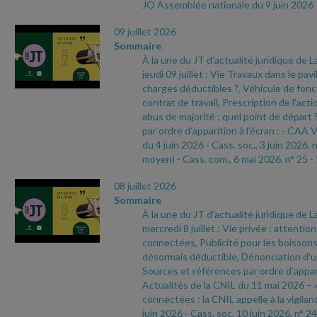
JO Assemblée nationale du 9 juin 2026
09 juillet 2026
Sommaire
À la une du JT d’actualité juridique de 
jeudi 09 juillet : Vie Travaux dans le pavi
charges déductibles ?, Véhicule de fonc
contrat de travail, Prescription de l'act
abus de majorité : quel point de départ
par ordre d’apparition à l’écran :
- CAA V
du 4 juin 2026
- Cass. soc., 3 juin 2026, 
moyen)
- Cass. com., 6 mai 2026, n° 25
-
08 juillet 2026
Sommaire
À la une du JT d’actualité juridique de 
mercredi 8 juillet : Vie privée : attentio
connectées, Publicité pour les boissons
désormais déductible, Dénonciation d'
Sources et références par ordre d’appari
Actualités de la CNIL du 11 mai 2026 – 
connectées : la CNIL appelle à la vigilan
juin 2026
- Cass. soc. 10 juin 2026, n° 24