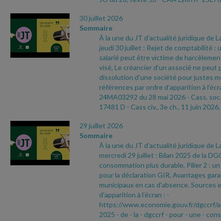
30 juillet 2026
Sommaire
À la une du JT d’actualité juridique de 
jeudi 30 juillet : Rejet de comptabilité :
salarié peut être victime de harcèleme
visé, Le créancier d'un associé ne peut
dissolution d’une société pour justes m
références par ordre d’apparition à l’écr
24MA03292 du 28 mai 2026
- Cass. soc.
17481 D
- Cass civ., 3e ch., 11 juin 2026,
29 juillet 2026
Sommaire
À la une du JT d’actualité juridique de 
mercredi 29 juillet : Bilan 2025 de la 
consommation plus durable, Pilier 2 : u
pour la déclaration GIR, Avantages garan
municipaux en cas d'absence. Sources e
d’apparition à l’écran :
-
https://www.economie.gouv.fr/dgccrf/a
2025
- de
- la
- dgccrf
- pour
- une
- con