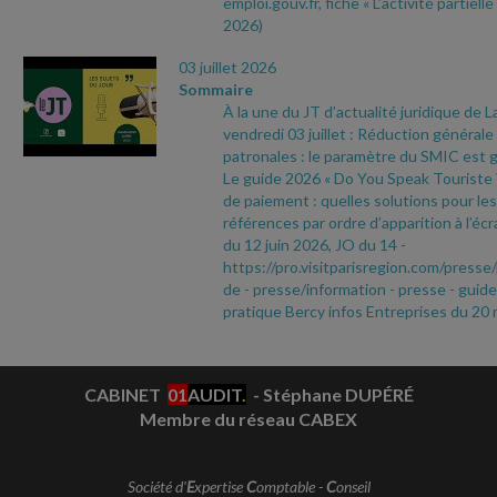
emploi.gouv.fr, fiche « L’activité partielle
2026)
03 juillet 2026
Sommaire
À la une du JT d’actualité juridique de 
vendredi 03 juillet : Réduction générale
patronales : le paramètre du SMIC est g
Le guide 2026 « Do You Speak Touriste ? 
de paiement : quelles solutions pour le
références par ordre d’apparition à l’écr
du 12 juin 2026, JO du 14
-
https://pro.visitparisregion.com/pres
de
- presse/information
- presse
- guide
pratique Bercy infos Entreprises du 20
CABINET
01
AUDIT
.
- Stéphane DUPÉRÉ
Membre du réseau CABEX
Société d'
E
xpertise
C
omptable -
C
onseil