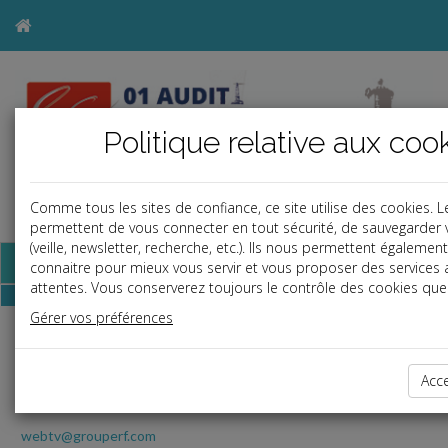
Politique relative aux coo
Comme tous les sites de confiance, ce site utilise des cookies. 
a
j
b
permettent de vous connecter en tout sécurité, de sauvegarder 
(veille, newsletter, recherche, etc.). Ils nous permettent égaleme
Base documentaire
connaitre pour mieux vous servir et vous proposer des services
attentes. Vous conserverez toujours le contrôle des cookies que 
Gérer vos préférences
RF Play
Toute l'actualité juridique en vidéo avec l
JT Quotidien
Acc
webtv@grouperf.com