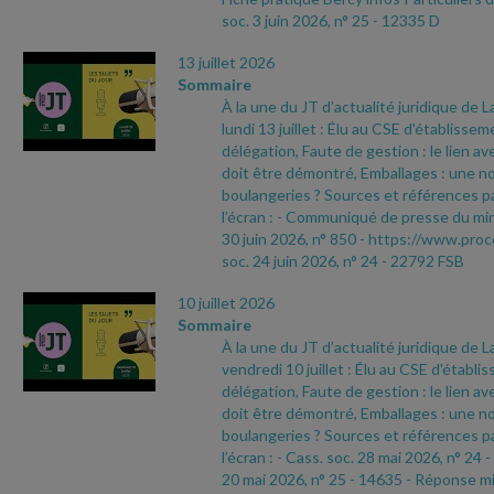
soc. 3 juin 2026, n° 25
- 12335 D
13 juillet 2026
Sommaire
À la une du JT d’actualité juridique de 
lundi 13 juillet : Élu au CSE d'établisse
délégation, Faute de gestion : le lien ave
doit être démontré, Emballages : une no
boulangeries ? Sources et références pa
l’écran :
- Communiqué de presse du min
30 juin 2026, n° 850
- https://www.proc
soc. 24 juin 2026, n° 24
- 22792 FSB
10 juillet 2026
Sommaire
À la une du JT d’actualité juridique de 
vendredi 10 juillet : Élu au CSE d'établ
délégation, Faute de gestion : le lien ave
doit être démontré, Emballages : une no
boulangeries ? Sources et références pa
l’écran :
- Cass. soc. 28 mai 2026, n° 24
-
20 mai 2026, n° 25
- 14635
- Réponse min