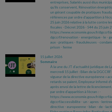
entreprises, Salariés aussi élus municip
qu'ils conservent, Rénovation énergéti
un gérant coupable de pratiques fraudu
références par ordre d’apparition à l’écr
25 juin 2026 relative à la lutte contre le
fiscales
- Décret 2026
- 544 du 25 juin 
https://www.economie.gouv.fr/dgccrf/a
dgccrf/renovation
- energetique
- le
- g
aux
- pratiques
- frauduleuses
- condam
prison
- ferme
15 juillet 2026
Sommaire
À la une du JT d’actualité juridique de 
mercredi 15 juillet : Bilan de la DGCCRF
vigueur de la directive européenne « acce
retards se paient, Employeur informé d'
après envoi de la lettre de licenciemen
par ordre d’apparition à l’écran :
-
https://www.economie.gouv.fr/dgccrf/a
dgccrf/accessibilite
- un
- apres
- lentre
directive
- europeenne
- bilan
- de
- lact
Fiche pratique Bercy infos Particuliers 