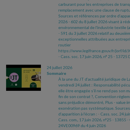
carburant pour les entreprises de tran
remplacement avec une clause de ruptu
Sources et références par ordre d’appari
2026
- 602 du 8 juillet 2026 visant à réd
environnemental de l'industrie textile (a
- 591 du 3 juillet 2026 relatif au deuxièm
exceptionnelles attribuées aux entrepri
routier
https://www.legifrance.gouv.fr/jorf
- Cass. soc. 17 juin 2026, n° 25
- 13725 
24 juillet 2026
Sommaire
À la une du JT d’actualité juridique de 
vendredi 24 juillet : Responsabilité pécu
elle être engagée s’il ne rend pas son ma
fin de son contrat ?, Convention réglem
sans préjudice démontré, Plus
- value i
exonération pas systématique. Sources 
d’apparition à l’écran :
- Cass. soc. 24 ju
Cass. com., 17 juin 2026, n°25
- 13855
-
24VE00969 du 4 juin 2026