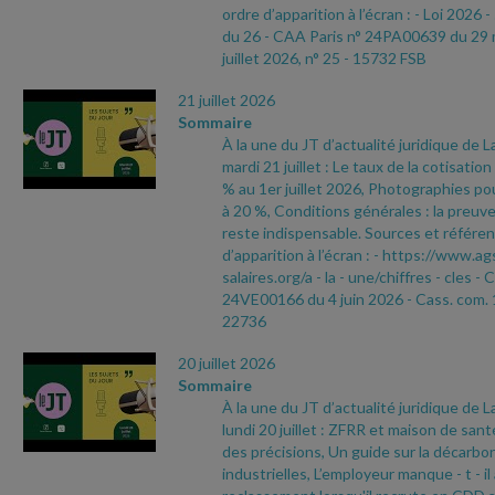
ordre d’apparition à l’écran :
- Loi 2026
-
du 26
- CAA Paris n° 24PA00639 du 29
juillet 2026, n° 25
- 15732 FSB
21 juillet 2026
Sommaire
À la une du JT d’actualité juridique de 
mardi 21 juillet : Le taux de la cotisati
% au 1er juillet 2026, Photographies pou
à 20 %, Conditions générales : la preuve
reste indispensable. Sources et référen
d’apparition à l’écran :
- https://www.ag
salaires.org/a
- la
- une/chiffres
- cles
- 
24VE00166 du 4 juin 2026
- Cass. com. 
22736
20 juillet 2026
Sommaire
À la une du JT d’actualité juridique de 
lundi 20 juillet : ZFRR et maison de sant
des précisions, Un guide sur la décarbo
industrielles, L’employeur manque
- t
- i