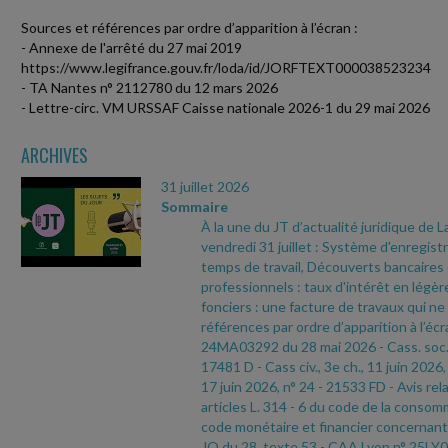
Sources et références par ordre d’apparition à l’écran :
- Annexe de l'arrêté du 27 mai 2019
https://www.legifrance.gouv.fr/loda/id/JORFTEXT000038523234
- TA Nantes n° 2112780 du 12 mars 2026
- Lettre-circ. VM URSSAF Caisse nationale 2026-1 du 29 mai 2026
ARCHIVES
31 juillet 2026
Sommaire
À la une du JT d’actualité juridique de 
vendredi 31 juillet : Système d'enregi
temps de travail, Découverts bancaires
professionnels : taux d'intérêt en légè
fonciers : une facture de travaux qui ne
références par ordre d’apparition à l’écr
24MA03292 du 28 mai 2026
- Cass. soc.
17481 D
- Cass civ., 3e ch., 11 juin 2026,
17 juin 2026, n° 24
- 21533 FD
- Avis rel
articles L. 314
- 6 du code de la consomm
code monétaire et financier concernant 
JO du 28, texte 53
- CAA Lyon n° 25LY0