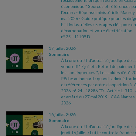
reclassement lorsqu'il recrute en CDD 
économique ? Sources et références par
l’écran :
- Réponse ministérielle Maurey
mai 2026
- Guide pratique pour les dir
ETI industrielles : 5 étapes clés pour e
décarbonation et votre électrification
-
n° 25
- 11109 D
17 juillet 2026
Sommaire
À la une du JT d’actualité juridique de 
vendredi 17 juillet : Retard de paiement 
les conséquences ?, Les soldes d'été 2
Pêche au homard : quand l’administratio
et références par ordre d’apparition à l’
2026, n° 24
- 18286 FD
- Article L. 310
-
et arrêté du 27 mai 2019
- CAA Nantes 
2026
16 juillet 2026
Sommaire
À la une du JT d’actualité juridique de 
jeudi 16 juillet : Lutte contre la fraude 