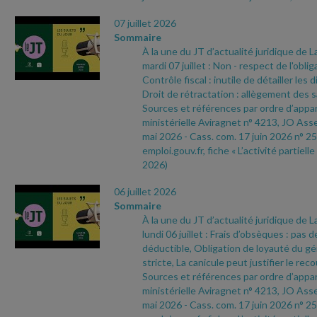
07 juillet 2026
Sommaire
À la une du JT d’actualité juridique de 
mardi 07 juillet : Non
- respect de l'oblig
Contrôle fiscal : inutile de détailler les 
Droit de rétractation : allègement des 
Sources et références par ordre d’appari
ministérielle Aviragnet n° 4213, JO As
mai 2026
- Cass. com. 17 juin 2026 n° 25
emploi.gouv.fr, fiche « L’activité partielle
2026)
06 juillet 2026
Sommaire
À la une du JT d’actualité juridique de 
lundi 06 juillet : Frais d’obsèques : pas d
déductible, Obligation de loyauté du gér
stricte, La canicule peut justifier le recou
Sources et références par ordre d’appari
ministérielle Aviragnet n° 4213, JO As
mai 2026
- Cass. com. 17 juin 2026 n° 25