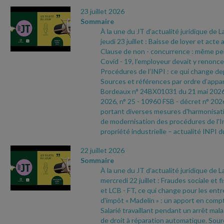
23 juillet 2026
Sommaire
À la une du JT d’actualité juridique de 
jeudi 23 juillet : Baisse de loyer et acte
Clause de non
- concurrence : même pend
Covid
- 19, l’employeur devait y renoncer
Procédures de l’INPI : ce qui change depu
Sources et références par ordre d’appari
Bordeaux n° 24BX01031 du 21 mai 202
2026, n° 25
- 10960 FSB
- décret n° 202
portant diverses mesures d'harmonisatio
de modernisation des procédures de l'In
propriété industrielle – actualité INPI d
22 juillet 2026
Sommaire
À la une du JT d’actualité juridique de 
mercredi 22 juillet : Fraudes sociale et f
et LCB
- FT, ce qui change pour les ent
d'impôt « Madelin » : un apport en compt
Salarié travaillant pendant un arrêt malad
de droit à réparation automatique. Sour