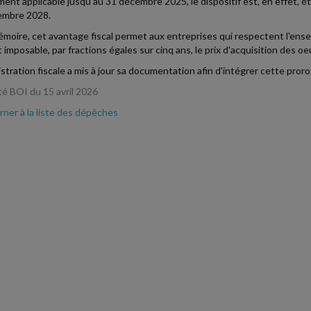
ement applicable jusqu'au 31 décembre 2025, le dispositif est, en effet, 
embre 2028.
moire, cet avantage fiscal permet aux entreprises qui respectent l'ense
t imposable, par fractions égales sur cinq ans, le prix d'acquisition des
istration fiscale a mis à jour sa documentation afin d'intégrer cette proro
té BOI du 15 avril 2026
ner à la liste des dépêches