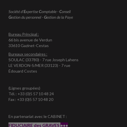
Société d'
E
xpertise
C
omptable -
C
onseil
G
estion du personnel -
G
estion de la Paye
Bureau Principal :
66 bis avenue de Verdun
33610 Gazinet-Cestas
Bureaux secondaires :
SOULAC (33780) - 7 rue Joseph Lahens
LE VERDON-S/MER (33123) - 7 rue
Édouard Costes
(Lignes groupées)
Tél. : +33 (0)5 57 10 48 24
Fax : +33 (0)5 57 10 48 20
En partenariat avec le CABINET :
FIDUCIAIRE des GRAVES
•••