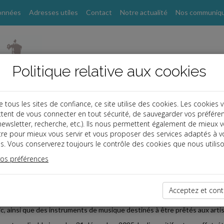
onnées
Adresses utiles
Contact
Notre actualité
Nos communiq
Politique relative aux cookies
ous les sites de confiance, ce site utilise des cookies. Les cookies 
tent de vous connecter en tout sécurité, de sauvegarder vos préfére
, newsletter, recherche, etc.). Ils nous permettent également de mieux 
s
tre pour mieux vous servir et vous proposer des services adaptés à v
s. Vous conserverez toujours le contrôle des cookies que nous utiliso
 TPE
vos préférences
2026-05-26
TION SPÉCIALE POUR L'ACHAT D'OEUVRES D'ART
Acceptez et cont
ositif de déduction spéciale en faveur des entreprises qui acquièrent des
ic, ainsi que des instruments de musique destinés à être prêtés aux arti