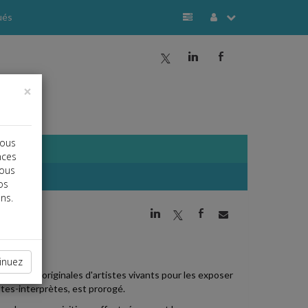
ués
a
j
b
×
vous
nces
vous
os
ns.
j
a
b
inuez
 oeuvres originales d'artistes vivants pour les exposer
stes-interprètes, est prorogé.