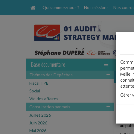
Qui sommes-nous ?
Nos missions
Nos coord
Comme t
Base documentaire
permet
(veille
Thémes des Dépêches
Dépêche
connai
Fiscal TPE
attente
Social
Fiscal
Gérer 
Date: 
Vie des affaires
DÉDUC
Consultation par mois
Juillet 2026
Le disp
Juin 2026
au publ
Mai 2026