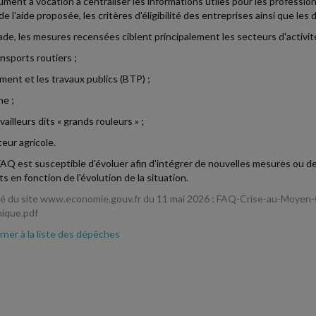
ment a vocation à centraliser les informations utiles pour les professionne
de l'aide proposée, les critères d'éligibilité des entreprises ainsi que 
ade, les mesures recensées ciblent principalement les secteurs d'activité
ansports routiers ;
iment et les travaux publics (BTP) ;
he ;
availleurs dits « grands rouleurs » ;
teur agricole.
AQ est susceptible d'évoluer afin d'intégrer de nouvelles mesures ou de 
s en fonction de l'évolution de la situation.
té du site www.economie.gouv.fr du 11 mai 2026 ; FAQ-Crise-au-Moyen
ique.pdf
ner à la liste des dépêches