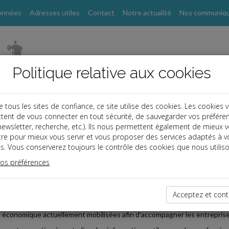
onnées
Adresses utiles
Contact
Notre actualité
Nos communiq
Politique relative aux cookies
ous les sites de confiance, ce site utilise des cookies. Les cookies 
tent de vous connecter en tout sécurité, de sauvegarder vos préfére
, newsletter, recherche, etc.). Ils nous permettent également de mieux 
s
tre pour mieux vous servir et vous proposer des services adaptés à v
s. Vous conserverez toujours le contrôle des cookies que nous utiliso
 affaires
vos préférences
2026-05-28
EPRISES : UNE FAQ POUR COMPRENDRE LES MESURES D
Acceptez et cont
 du Gouvernement www.economie.gouv.fr a mis en ligne une foire aux qu
 économique actuellement mobilisées afin d'accompagner les entreprise