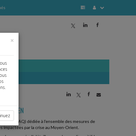
ués
a
j
b
×
vous
nces
vous
os
ns.
j
a
b
E SOUTIEN
inuez
estions (FAQ) dédiée à l'ensemble des mesures de
s impactées par la crise au Moyen-Orient.