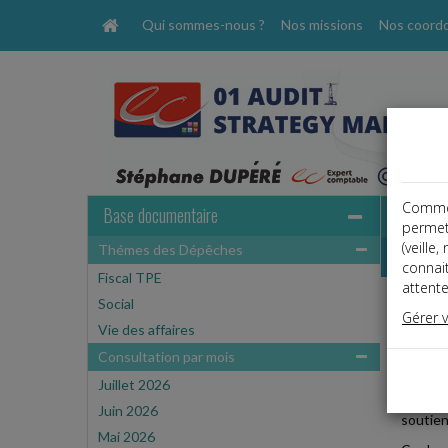
Qui sommes-nous ?
Nos missions
Nos coord
Comme t
Base documentaire
permet
(veille
Thémes des Dépêches
Dépêche
connai
Fiscal TPE
attente
Social
Vie des
Gérer 
Date: 
Vie des affaires
ENTR
Consultation par mois
Juillet 2026
Le site
Juin 2026
soutien
Mai 2026