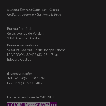
Société d'
E
xpertise
C
omptable -
C
onseil
G
estion du personnel -
G
estion de la Paye
Bureau Principal :
66 bis avenue de Verdun
33610 Gazinet-Cestas
Bureaux secondaires :
SOULAC (33780) - 7 rue Joseph Lahens
LE VERDON-S/MER (33123) - 7 rue
Édouard Costes
(Lignes groupées)
Tél. : +33 (0)5 57 10 48 24
Fax : +33 (0)5 57 10 48 20
En partenariat avec le CABINET :
FIDUCIAIRE des GRAVES
•••