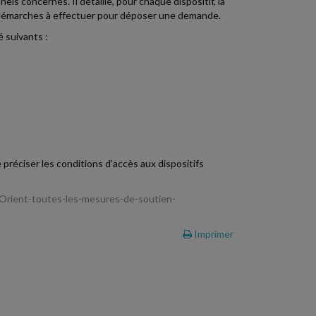
ls concernés. Il détaille, pour chaque dispositif, la
les démarches à effectuer pour déposer une demande.
 suivants :
préciser les conditions d'accès aux dispositifs
-Orient-toutes-les-mesures-de-soutien-
Imprimer