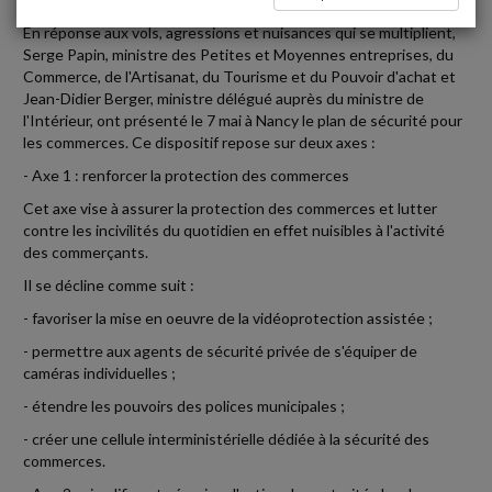
En réponse aux vols, agressions et nuisances qui se multiplient,
Serge Papin, ministre des Petites et Moyennes entreprises, du
Commerce, de l'Artisanat, du Tourisme et du Pouvoir d'achat et
Jean-Didier Berger, ministre délégué auprès du ministre de
l'Intérieur, ont présenté le 7 mai à Nancy le plan de sécurité pour
les commerces. Ce dispositif repose sur deux axes :
- Axe 1 : renforcer la protection des commerces
Cet axe vise à assurer la protection des commerces et lutter
contre les incivilités du quotidien en effet nuisibles à l'activité
des commerçants.
Il se décline comme suit :
- favoriser la mise en oeuvre de la vidéoprotection assistée ;
- permettre aux agents de sécurité privée de s'équiper de
caméras individuelles ;
- étendre les pouvoirs des polices municipales ;
- créer une cellule interministérielle dédiée à la sécurité des
commerces.