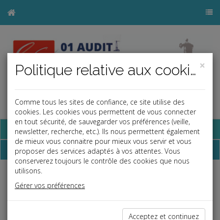
×
Politique relative aux cookies
Comme tous les sites de confiance, ce site utilise des
a
j
b
cookies. Les cookies vous permettent de vous connecter
en tout sécurité, de sauvegarder vos préférences (veille,
Base documentaire
newsletter, recherche, etc.). Ils nous permettent également
de mieux vous connaitre pour mieux vous servir et vous
Dépêches
proposer des services adaptés à vos attentes. Vous
conserverez toujours le contrôle des cookies que nous
utilisons.
j
a
b
Gérer vos préférences
Vie des affaires
Date: 2026-06-02
UN PLAN DE SÉCURITÉ POUR LES COMMERCES
Acceptez et continuez