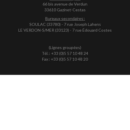
66 bis avenue de Verdun
33610 Gazinet-Cestas
Bureaux secondaires :
SOULAC (33780) - 7 rue Joseph Lahens
LE VERDON-S/MER (33123) - 7 rue Édouard Costes
(Lignes groupées)
Tél. : +33 (0)5 57 10 48 24
Fax : +33 (0)5 57 10 48 20
En partenariat avec le CABINET :
FIDUCIAIRE des GRAVES
•••
Société d'Expertise comptable & de Commissariat
aux comptes
ACCUEIL
PLAN