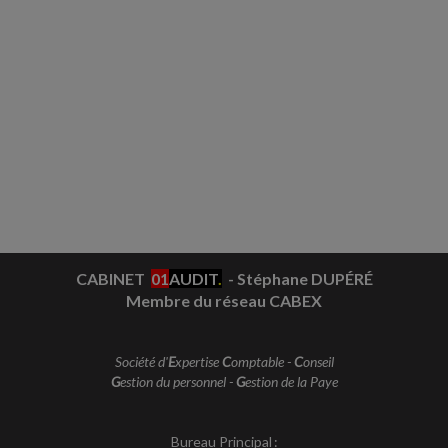
CABINET
01
AUDIT
.
- Stéphane DUPÉRÉ
Membre du réseau CABEX
Société d'
E
xpertise
C
omptable -
C
onseil
G
estion du personnel -
G
estion de la Paye
Bureau Principal :