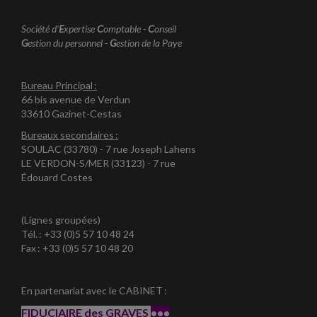
Société d'
E
xpertise
C
omptable -
C
onseil
G
estion du personnel -
G
estion de la Paye
Bureau Principal :
66 bis avenue de Verdun
33610 Gazinet-Cestas
Bureaux secondaires :
SOULAC (33780) - 7 rue Joseph Lahens
LE VERDON-S/MER (33123) - 7 rue
Édouard Costes
(Lignes groupées)
Tél. : +33 (0)5 57 10 48 24
Fax : +33 (0)5 57 10 48 20
En partenariat avec le CABINET :
FIDUCIAIRE des GRAVES
•••