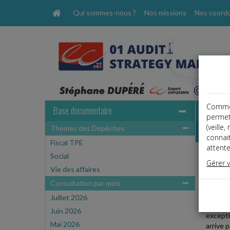
Qui sommes-nous ?
Nos missions
Nos coord
Comme t
Base documentaire
permet
(veille
Thémes des Dépêches
Dépêche
connai
Fiscal TPE
attente
Social
Social
Gérer 
Date: 
Vie des affaires
PARAL
Consultation par mois
Juillet 2026
Pour li
Juin 2026
excepti
Mai 2026
arrive 