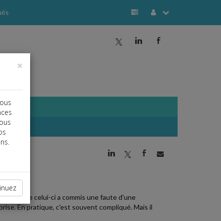
ués
a
j
b
×
vous
nces
vous
os
ns.
j
a
b
inuez
prouver que celui-ci a commis une faute d'une
prise. En pratique, c'est souvent compliqué. Mais il