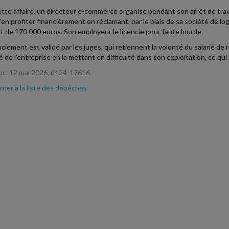
tte affaire, un directeur e-commerce organise pendant son arrêt de travai
'en profiter financièrement en réclamant, par le biais de sa société de log
 de 170 000 euros. Son employeur le licencie pour faute lourde.
nciement est validé par les juges, qui retiennent la volonté du salarié de
té de l'entreprise en la mettant en difficulté dans son exploitation, ce qu
oc. 12 mai 2026, n° 24-17616
ner à la liste des dépêches