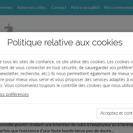
onnées
Adresses utiles
Contact
Notre actualité
Nos communiq
Politique relative aux cookies
ous les sites de confiance, ce site utilise des cookies. Les cookies 
tent de vous connecter en tout sécurité, de sauvegarder vos préfére
, newsletter, recherche, etc.). Ils nous permettent également de mieux 
s
tre pour mieux vous servir et vous proposer des services adaptés à v
s. Vous conserverez toujours le contrôle des cookies que nous utiliso
vos préférences
2026-06-03
YSIE DU SITE WEB PAR LE DIRECTEUR E-COMMERCE
Acceptez et cont
cencier un salarié pour faute lourde, l'employeur doit être en mesure de 
onnelle gravité révélant une intention de nuire à l'employeur ou à l'entre
parfois que l'existence d'une faute lourde laisse peu de doute...