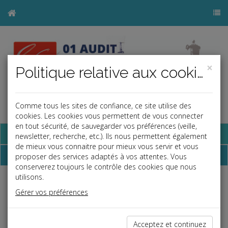
×
Politique relative aux cookies
Comme tous les sites de confiance, ce site utilise des
a
j
b
cookies. Les cookies vous permettent de vous connecter
en tout sécurité, de sauvegarder vos préférences (veille,
Base documentaire
newsletter, recherche, etc.). Ils nous permettent également
de mieux vous connaitre pour mieux vous servir et vous
Dépêches
proposer des services adaptés à vos attentes. Vous
conserverez toujours le contrôle des cookies que nous
utilisons.
j
a
b
Gérer vos préférences
Vie des affaires
Date: 2026-07-06
OBLIGATION DE LOYAUTÉ DU GÉRANT : UNE
Acceptez et continuez