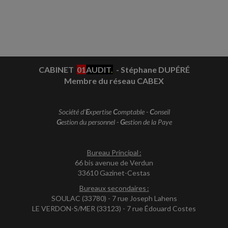
CABINET
01
AUDIT
.
- Stéphane DUPÉRÉ
Membre du réseau CABEX
Société d'
E
xpertise
C
omptable -
C
onseil
G
estion du personnel -
G
estion de la Paye
Bureau Principal :
66 bis avenue de Verdun
33610 Gazinet-Cestas
Bureaux secondaires :
SOULAC (33780) - 7 rue Joseph Lahens
LE VERDON-S/MER (33123) - 7 rue Édouard Costes