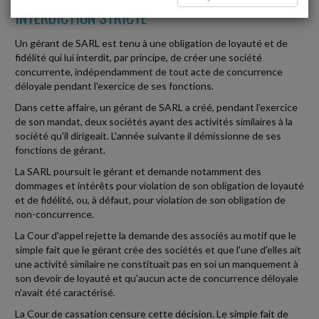
INTERDICTION STRICTE
Un gérant de SARL est tenu à une obligation de loyauté et de
fidélité qui lui interdit, par principe, de créer une société
concurrente, indépendamment de tout acte de concurrence
déloyale pendant l'exercice de ses fonctions.
Dans cette affaire, un gérant de SARL a créé, pendant l'exercice
de son mandat, deux sociétés ayant des activités similaires à la
société qu'il dirigeait. L'année suivante il démissionne de ses
fonctions de gérant.
La SARL poursuit le gérant et demande notamment des
dommages et intérêts pour violation de son obligation de loyauté
et de fidélité, ou, à défaut, pour violation de son obligation de
non-concurrence.
La Cour d'appel rejette la demande des associés au motif que le
simple fait que le gérant crée des sociétés et que l'une d'elles ait
une activité similaire ne constituait pas en soi un manquement à
son devoir de loyauté et qu'aucun acte de concurrence déloyale
n'avait été caractérisé.
La Cour de cassation censure cette décision. Le simple fait de