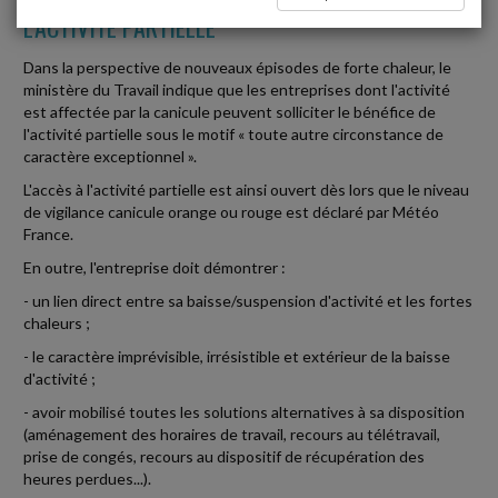
L'ACTIVITÉ PARTIELLE
Dans la perspective de nouveaux épisodes de forte chaleur, le
ministère du Travail indique que les entreprises dont l'activité
est affectée par la canicule peuvent solliciter le bénéfice de
l'activité partielle sous le motif « toute autre circonstance de
caractère exceptionnel ».
L'accès à l'activité partielle est ainsi ouvert dès lors que le niveau
de vigilance canicule orange ou rouge est déclaré par Météo
France.
En outre, l'entreprise doit démontrer :
- un lien direct entre sa baisse/suspension d'activité et les fortes
chaleurs ;
- le caractère imprévisible, irrésistible et extérieur de la baisse
d'activité ;
- avoir mobilisé toutes les solutions alternatives à sa disposition
(aménagement des horaires de travail, recours au télétravail,
prise de congés, recours au dispositif de récupération des
heures perdues...).