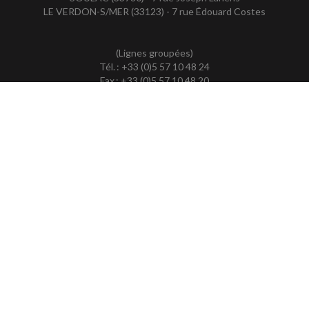
LE VERDON-S/MER (33123) - 7 rue Édouard Costes
(Lignes groupées)
Tél. : +33 (0)5 57 10 48 24
Fax : +33 (0)5 57 10 48 20
En partenariat avec le CABINET :
FIDUCIAIRE des GRAVES
•••
Société d'Expertise comptable & de Commissariat
aux comptes
ACCUEIL
PLAN
MENTIONS LÉGALES
CONTACT
copyright@Groupe Revue Fiduciaire