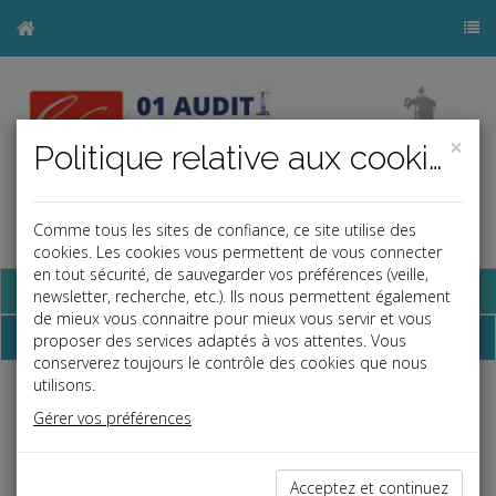
×
Politique relative aux cookies
Comme tous les sites de confiance, ce site utilise des
a
j
b
cookies. Les cookies vous permettent de vous connecter
en tout sécurité, de sauvegarder vos préférences (veille,
Base documentaire
newsletter, recherche, etc.). Ils nous permettent également
de mieux vous connaitre pour mieux vous servir et vous
Dépêches
proposer des services adaptés à vos attentes. Vous
conserverez toujours le contrôle des cookies que nous
utilisons.
j
a
b
Gérer vos préférences
Social, Paye
Date: 2026-07-06
LA CANICULE PEUT JUSTIFIER LE RECOURS À
Acceptez et continuez