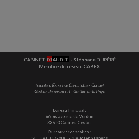
CABINET
01
AUDIT
.
- Stéphane DUPÉRÉ
Membre du réseau CABEX
Société d'
E
xpertise
C
omptable -
C
onseil
G
estion du personnel -
G
estion de la Paye
Bureau Principal :
66 bis avenue de Verdun
33610 Gazinet-Cestas
Bureaux secondaires :
SOULAC (33780) - 7 rue Joseph Lahens